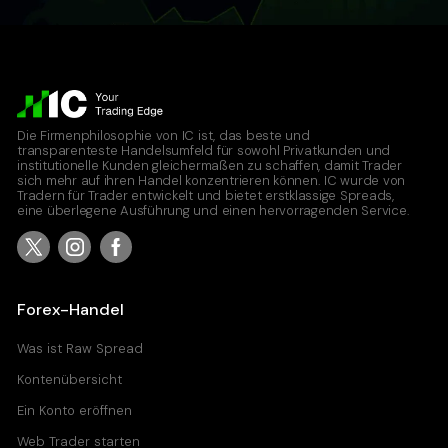
Raw Spread Account
0
0.09
Standard Account
0.8
0.17
Die Firmenphilosophie von IC ist, das beste und
transparenteste Handelsumfeld für sowohl Privatkunden und
institutionelle Kunden gleichermaßen zu schaffen, damit Trader
USDJPY
sich mehr auf ihren Handel konzentrieren können. IC wurde von
Tradern für Trader entwickelt und bietet erstklassige Spreads,
United States Dollar vs Japanese Yen
eine überlegene Ausführung und einen hervorragenden Service.
Raw Spread Account
0
0.03
Standard Account
0.8
0.11
Forex-Handel
Was ist Raw Spread
Kontenübersicht
Ein Konto eröffnen
Web Trader starten