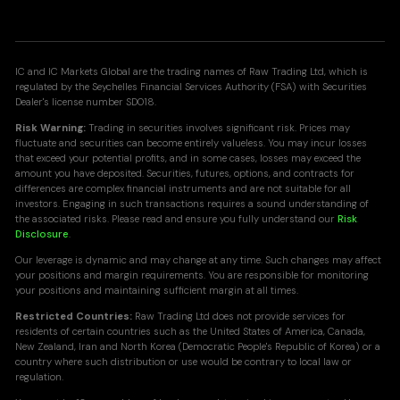
IC and IC Markets Global are the trading names of Raw Trading Ltd, which is
regulated by the Seychelles Financial Services Authority (FSA) with Securities
Dealer's license number SD018.
Risk Warning:
Trading in securities involves significant risk. Prices may
fluctuate and securities can become entirely valueless. You may incur losses
that exceed your potential profits, and in some cases, losses may exceed the
amount you have deposited. Securities, futures, options, and contracts for
differences are complex financial instruments and are not suitable for all
investors. Engaging in such transactions requires a sound understanding of
the associated risks. Please read and ensure you fully understand our
Risk
Disclosure
.
Our leverage is dynamic and may change at any time. Such changes may affect
your positions and margin requirements. You are responsible for monitoring
your positions and maintaining sufficient margin at all times.
Restricted Countries:
Raw Trading Ltd does not provide services for
residents of certain countries such as the United States of America, Canada,
New Zealand, Iran and North Korea (Democratic People's Republic of Korea) or a
country where such distribution or use would be contrary to local law or
regulation.