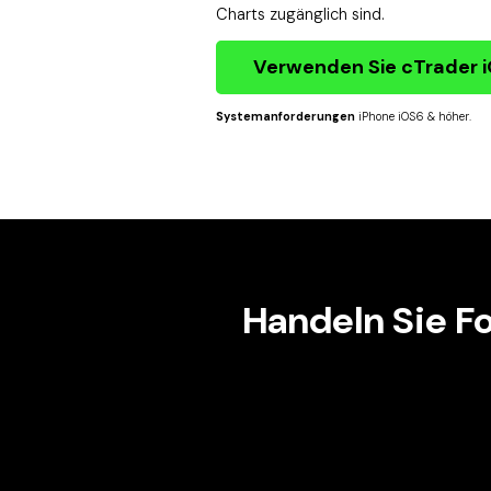
Charts zugänglich sind.
Verwenden Sie cTrader 
Systemanforderungen
iPhone iOS6 & höher.
Handeln Sie F