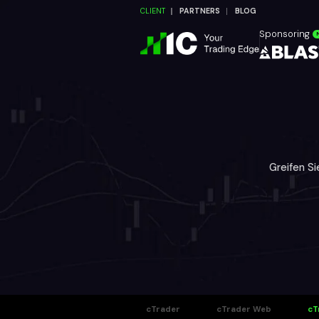
CLIENT
PARTNERS
BLOG
Sponsoring
Greifen Si
cTrader
cTrader Web
cT