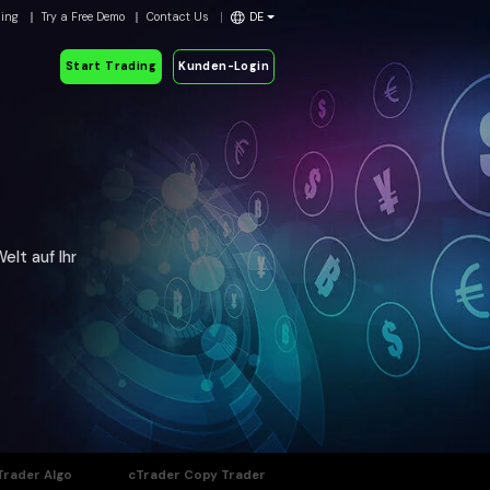
ding
Try a Free Demo
Contact Us
DE
Start Trading
Kunden-Login
elt auf Ihr
Trader Algo
cTrader Copy Trader