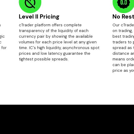
Level II Pricing
No Rest
s
cTrader platform offers complete
Our cTrader
transparency of the liquidity of each
on trading,
gic
currency pair by showing the available
best tradin
c
volumes for each price level at any given
traders to
 for
time. IC's high liquidity, asynchronous spot
spread as 
prices and low latency guarantee the
distance an
tightest possible spreads.
means orde
can be pla
price as you