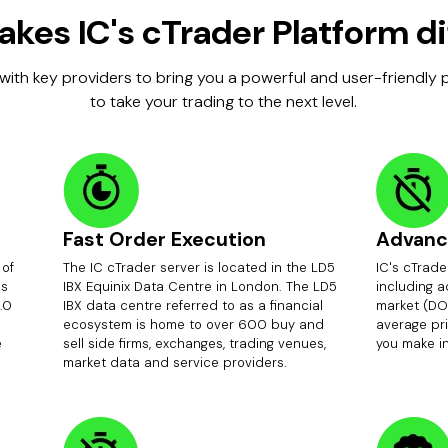
kes IC's cTrader Platform di
with key providers to bring you a powerful and user-friendly
to take your trading to the next level.
Fast Order Execution
Advanc
 of
The IC cTrader server is located in the LD5
IC's cTrade
ds
IBX Equinix Data Centre in London. The LD5
including 
.0
IBX data centre referred to as a financial
market (DO
ecosystem is home to over 600 buy and
average pri
e
sell side firms, exchanges, trading venues,
you make i
market data and service providers.