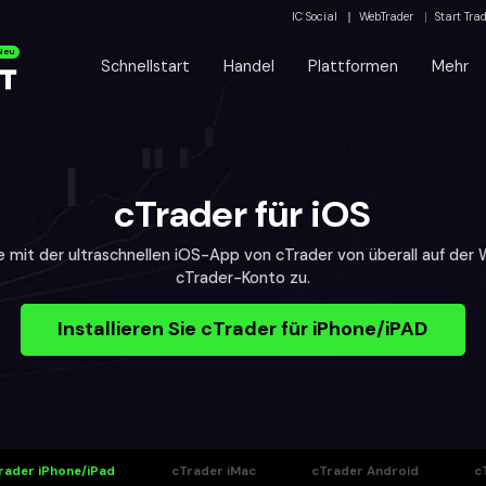
IC Social
WebTrader
Start Tra
Neu
Schnellstart
Handel
Plattformen
Mehr
cTrader für iOS
e mit der ultraschnellen iOS-App von cTrader von überall auf der W
cTrader-Konto zu.
Installieren Sie cTrader für iPhone/iPAD
rader iPhone/iPad
cTrader iMac
cTrader Android
c