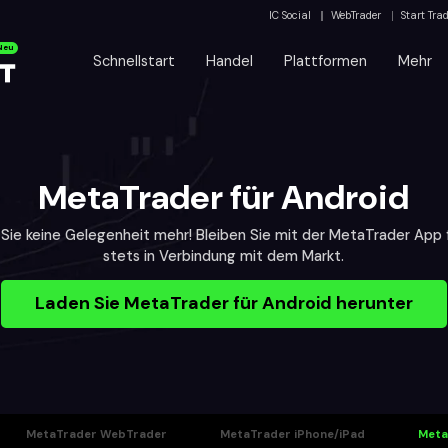
IC Social
WebTrader
Start Tra
Neu
Schnellstart
Handel
Plattformen
Mehr
MetaTrader für Android
Sie keine Gelegenheit mehr! Bleiben Sie mit der MetaTrader App 
stets in Verbindung mit dem Markt.
Laden Sie MetaTrader für Android herunter
MetaTrader WebTrader
MetaTrader iPhone/iPad
Meta