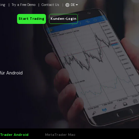
ding
Try a Free Demo
Contact Us
DE
Start Trading
Kunden-Login
für Android
Trader Android
MetaTrader Mac