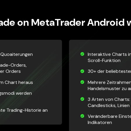
ade on MetaTrader Android w
-Quoaiterungen
Interaktive Charts 
Scroll-Funktion
Trade-Orders,
der Orders
30+ der beliebteste
em Chart heraus
Mehrere Zeitrahme
Handelsmuster zu a
ngsmodi werden
3 Arten von Charts:
Candlesticks, Linien
te Trading-Historie an
Veränderbare Einste
Indikatoren