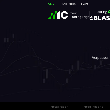
CLIENT
PARTNERS
BLOG
Sponsoring
Verpassen 
MetaTrader 4
MetaTrader 5