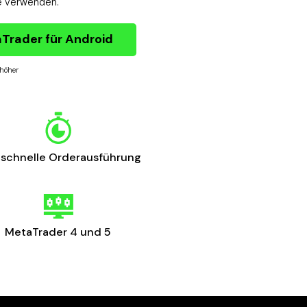
se verwenden.
Trader für Android
 höher
aschnelle Orderausführung
MetaTrader 4 und 5