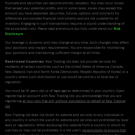
fluctuate and securities can become entirely valueless. You may incur losses
that exceed your potential profits, and in some cases, losses may exceed the
amount you have deposited. Securities, futures, options, and contracts for
differences are complex financial instruments and are not suitable for all
investors. Engaging in such transactions requires a sound understanding of
the associated risks. Please read and ensure you fully understand our
Risk
Disclosure
.
Our leverage is dynamic and may change at any time. Such changes may affect
your positions and margin requirements. You are responsible for monitoring
your positions and maintaining sufficient margin at all times.
Restricted Countries:
Raw Trading Ltd does not provide services for
residents of certain countries such as the United States of America, Canada,
New Zealand, Iran and North Korea (Democratic People's Republic of Korea) or a
country where such distribution or use would be contrary to local law or
regulation.
You must be 18 years old, or of legal age as determined in your country. Upon
registering an account with Raw Trading Ltd, you acknowledge that you are
registering
at your own free will, without solicitation on behalf of Raw Trading
Ltd
.
Raw Trading Ltd does not direct its website and services to any individual in
any country in which the use of its website and services are prohibited by local
laws or regulations. When accessing this website from a country in which its
use may or may not be prohibited, it is the user's
responsibility to ensure that