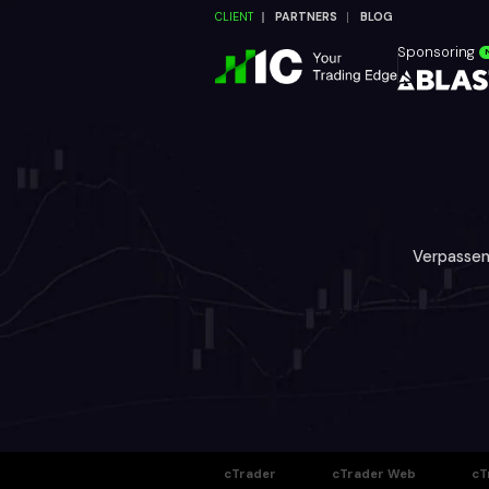
CLIENT
PARTNERS
BLOG
Sponsoring
Verpassen
cTrader
cTrader Web
cT