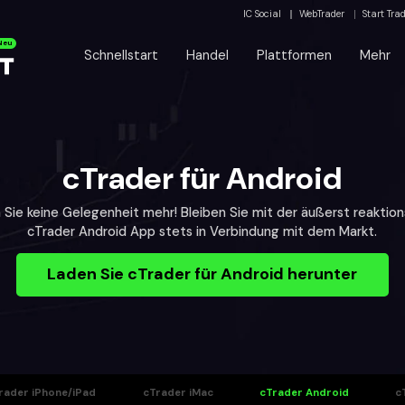
IC Social
WebTrader
Start Tra
Neu
Schnellstart
Handel
Plattformen
Mehr
cTrader für Android
 Sie keine Gelegenheit mehr! Bleiben Sie mit der äußerst reaktion
cTrader Android App stets in Verbindung mit dem Markt.
Laden Sie cTrader für Android herunter
rader iPhone/iPad
cTrader iMac
cTrader Android
c