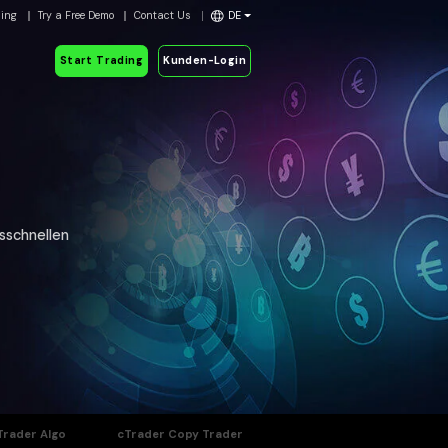
ding
Try a Free Demo
Contact Us
DE
Start Trading
Kunden-Login
sschnellen
Trader Algo
cTrader Copy Trader