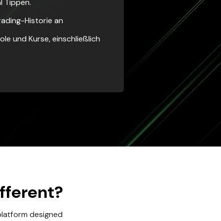
l Tippen.
rading-Historie an
le und Kurse, einschließlich
fferent?
 platform designed