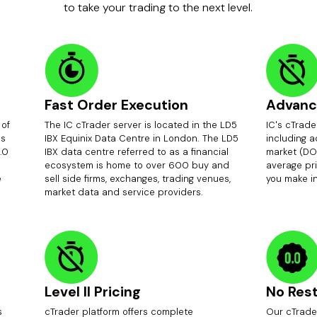
to take your trading to the next level.
Fast Order Execution
Advanc
 of
The IC cTrader server is located in the LD5
IC's cTrade
ds
IBX Equinix Data Centre in London. The LD5
including 
.0
IBX data centre referred to as a financial
market (DO
ecosystem is home to over 600 buy and
average pri
e
sell side firms, exchanges, trading venues,
you make i
market data and service providers.
Level II Pricing
No Rest
s
cTrader platform offers complete
Our cTrader