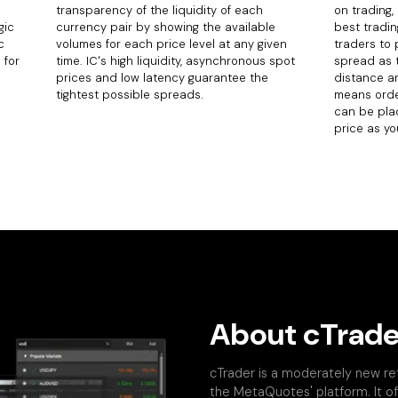
transparency of the liquidity of each
on trading,
gic
currency pair by showing the available
best tradin
c
volumes for each price level at any given
traders to
 for
time. IC's high liquidity, asynchronous spot
spread as 
prices and low latency guarantee the
distance an
tightest possible spreads.
means orde
can be pla
price as you
About cTrade
cTrader is a moderately new re
the MetaQuotes' platform. It of