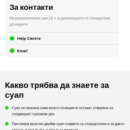
За контакти
На разположение сме 24 ч. в денонощието от понеделник
до неделя.
Help Centre
Email
Какво трябва да знаете за
суап
Суап се прилага само когато позициите остават отворени за
следващия търговски ден.
При някои валутни двойки суап ставките са отрицателни и за двете
страни, и при дълга, и при къса позиция.