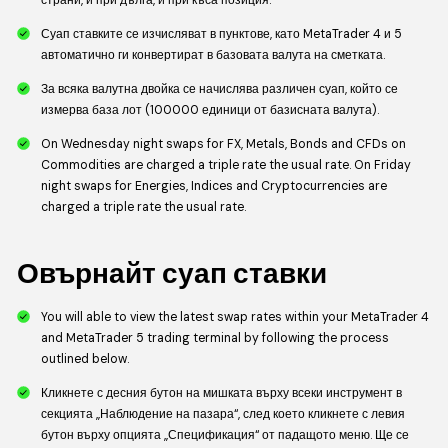
Суап ставките се изчисляват в пунктове, като MetaTrader 4 и 5
автоматично ги конвертират в базовата валута на сметката.
За всяка валутна двойка се начислява различен суап, който се
измерва база лот (100000 единици от базисната валута).
On Wednesday night swaps for FX, Metals, Bonds and CFDs on
Commodities are charged a triple rate the usual rate. On Friday
night swaps for Energies, Indices and Cryptocurrencies are
charged a triple rate the usual rate.
Овърнайт суап ставки
You will able to view the latest swap rates within your MetaTrader 4
and MetaTrader 5 trading terminal by following the process
outlined below.
Кликнете с десния бутон на мишката върху всеки инструмент в
секцията „Наблюдение на пазара“, след което кликнете с левия
бутон върху опцията „Спецификация“ от падащото меню. Ще се