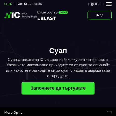
BG
CLIENT
PARTNERS
BLOG
Спонсорство
Новый
Вход
Суап
Суап ставките на IC са сред най-конкурентните в света.
Увеличете максимално приходите си от суап за овърнайт
или намалете разходите си за суап с нашата широка гама
от продукти.
Започнете да търгувате
More Option