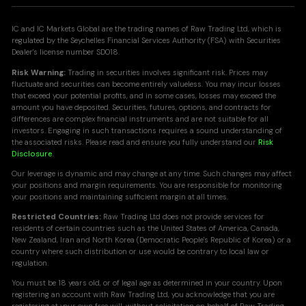
IC and IC Markets Global are the trading names of Raw Trading Ltd, which is
regulated by the Seychelles Financial Services Authority (FSA) with Securities
Dealer's license number SD018.
Risk Warning:
Trading in securities involves significant risk. Prices may
fluctuate and securities can become entirely valueless. You may incur losses
that exceed your potential profits, and in some cases, losses may exceed the
amount you have deposited. Securities, futures, options, and contracts for
differences are complex financial instruments and are not suitable for all
investors. Engaging in such transactions requires a sound understanding of
the associated risks. Please read and ensure you fully understand our
Risk
Disclosure
.
Our leverage is dynamic and may change at any time. Such changes may affect
your positions and margin requirements. You are responsible for monitoring
your positions and maintaining sufficient margin at all times.
Restricted Countries:
Raw Trading Ltd does not provide services for
residents of certain countries such as the United States of America, Canada,
New Zealand, Iran and North Korea (Democratic People's Republic of Korea) or a
country where such distribution or use would be contrary to local law or
regulation.
You must be 18 years old, or of legal age as determined in your country. Upon
registering an account with Raw Trading Ltd, you acknowledge that you are