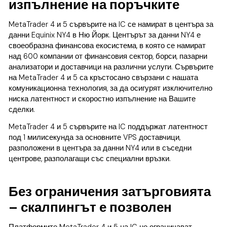
изпълнение на поръчките
MetaTrader 4 и 5 сървърите на IC се намират в центъра за
данни Equinix NY4 в Ню Йорк. Центърът за данни NY4 е
своеобразна финансова екосистема, в която се намират
над 600 компании от финансовия сектор, борси, пазарни
анализатори и доставчици на различни услуги. Сървърите
на MetaTrader 4 и 5 са кръстосано свързани с нашата
комуникационна технология, за да осигурят изключително
ниска латентност и скоростно изпълнение на Вашите
сделки.
MetaTrader 4 и 5 сървърите на IC поддържат латентност
под 1 милисекунда за основните VPS доставчици,
разположени в центъра за данни NY4 или в съседни
центрове, разполагащи със специални връзки.
Без ограничения затърговията
– скалпингът е позволен