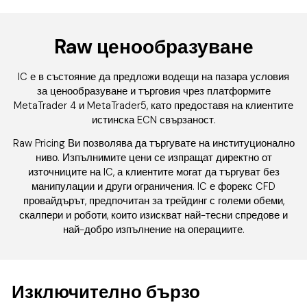
Raw ценообразуване
IC е в състояние да предложи водещи на пазара условия
за ценообразуване и търговия чрез платформите
MetaTrader 4 и MetaTrader5, като предоставя на клиентите
истинска ECN свързаност.
Raw Pricing
Ви позволява да търгувате на институционално
ниво. Изпълнимите цени се изпращат директно от
източниците на IC, а клиентите могат да търгуват без
манипулации и други ограничения. IC е форекс
CFD
провайдърът
, предпочитан за трейдинг с големи обеми,
скалпери и роботи, които изискват най-тесни спредове и
най-добро изпълнение на операциите.
Изключително бързо