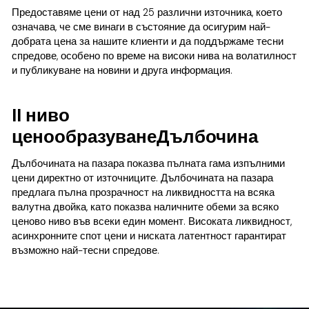
Предоставяме цени от над 25 различни източника, което
означава, че сме винаги в състояние да осигурим най-
добрата цена за нашите клиенти и да поддържаме тесни
спредове, особено по време на високи нива на волатилност
и публикуване на новини и друга информация.
II ниво
ценообразуванеДълбочина
Дълбочината на пазара показва пълната гама изпълними
цени директно от източниците. Дълбочината на пазара
предлага пълна прозрачност на ликвидността на всяка
валутна двойка, като показва наличните обеми за всяко
ценово ниво във всеки един момент. Високата ликвидност,
асинхронните спот цени и ниската латентност гарантират
възможно най-тесни спредове.