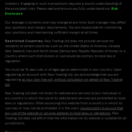
investors. Engaging in such transactions requires a sound understanding of
the associated risks. Please read and ensure you fully understand our
Risk
Disclosure
.
Our leverage is dynamic and may change at any time. Such changes may affect
your positions and margin requirements. You are responsible for monitoring
your positions and maintaining sufficient margin at all times.
Restricted Countries:
Raw Trading Ltd does not provide services for
residents of certain countries such as the United States of America, Canada,
New Zealand, Iran and North Korea (Democratic People's Republic of Korea) or a
country where such distribution or use would be contrary to local law or
regulation.
You must be 18 years old, or of legal age as determined in your country. Upon
registering an account with Raw Trading Ltd, you acknowledge that you are
registering
at your own free will, without solicitation on behalf of Raw Trading
Ltd
.
Raw Trading Ltd does not direct its website and services to any individual in
any country in which the use of its website and services are prohibited by local
laws or regulations. When accessing this website from a country in which its
use may or may not be prohibited, it is the user's
responsibility to ensure that
any use of the website or services adheres to local laws or regulations
. Raw
Trading Ltd does not affirm that the information on its website is suitable for all
jurisdictions.