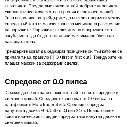
Платформите MetaTrader 4 и 5 на IC не ограничават
търговията. Предлагаме някои от най-добрите условия за
скалпинг и високочестотна търговия в световен мащаб.
Това позволява на трейдърите да поставят поръчки между
спреда, тъй като няма изискване за минимално разстояние
на поръчките. Поръчките, включително и поръчките стоп-
загуба, могат да бъдат поставяни максимално близо до
пазарната цена.
Трейдърите могат да хеджират позициите си, тъй като не се
прилага т.нар. правило FIFO (first in first out). Трейдърите не
плащат маржин за хеджирани сделки.
Спредове от 0.0 пипса
IC може да се похвали с някои от най-тесните спредове в
световен мащаб. Спредовете започват от 0.0 пипса на
платформите MetaTrader 4 и 5. Средният спред за
валутната двойка EUR/USD е 0,1 пип 24/5. Понастоящем
това е най-ниският среден спред за тази валутна двойка в
световен мащаб.