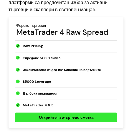
платформи са предпочитан избор за активни
търговци и скалпери в световен мащаб.
Форекс търговия
MetaTrader 4 Raw Spread
Raw Pricing
Спредове от 0.0 пипса
Изключително бързо изпълнение на поръчките
1:5000 Leverage
Дълбока ликвидност
MetaTrader 4 & 5
Открийте raw spread сметка