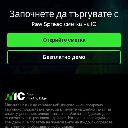
Започнете да търгувате с
Raw Spread сметка на IC
Открийте сметка
Безплатно демо
Мисията на IC е да създаде най-доброто и най-прозрачно
търговско преживяване както за клиентите на дребно, така и за
институционалните клиенти, позволявайки на трейдърите да се
съсредоточат върху своята дейност. Изграден от трейдъри за
трейдъри, IC е посветен на предлагането на по-добри спредове,
изпълнение на оберациите и обслужване.