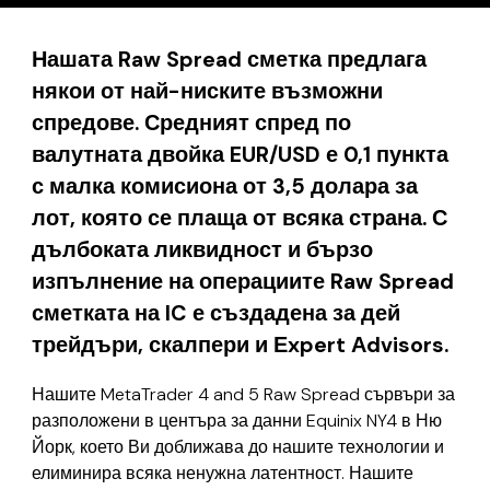
Нашата Raw Spread сметка предлага
някои от най-ниските възможни
спредове. Средният спред по
валутната двойка EUR/USD е 0,1 пункта
с малка комисиона от 3,5 долара за
лот, която се плаща от всяка страна. С
дълбоката ликвидност и бързо
изпълнение на операциите Raw Spread
сметката на IC е създадена за дей
трейдъри, скалпери и Еxpert Аdvisors.
Нашите MetaTrader 4 and 5
Raw Spread
сървъри за
разположени в центъра за данни Equinix NY4 в Ню
Йорк, което Ви доближава до нашите технологии и
елиминира всяка ненужна латентност. Нашите