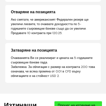
Отваряне на позицията
Ако смятате, че американският Федерален резерв ще
увеличи лихвите, то очаквате доходността по 5-
годишните съкровищни бонове също да се увеличи.
Продавате 10 контракта при 120.25.
Затваряне на позицията
Очакванията Ви се реализират и цената на 5-годишните
съкровищни бонове пада.
Забележка: За облигации с размер на контракта 200 това
означава, че всяка промяна от 0.01 в CFD върху
облигациите е на стойност USD 2.
Изтичащи
Процес на изтичане на