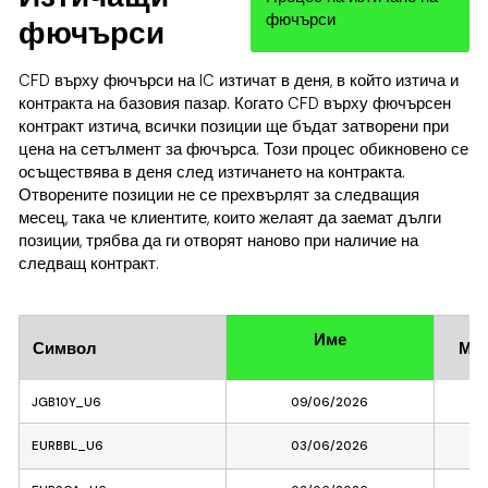
фючърси
фючърси
CFD върху фючърси на IC изтичат в деня, в който изтича и
контракта на базовия пазар. Когато CFD върху фючърсен
контракт изтича, всички позиции ще бъдат затворени при
цена на сетълмент за фючърса. Този процес обикновено се
осъществява в деня след изтичането на контракта.
Отворените позиции не се прехвърлят за следващия
месец, така че клиентите, които желаят да заемат дълги
позиции, трябва да ги отворят наново при наличие на
следващ контракт.
Име
Символ
Мес
JGB10Y_U6
09/06/2026
EURBBL_U6
03/06/2026