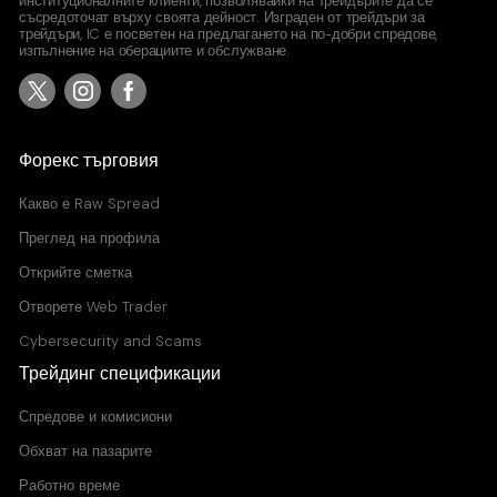
институционалните клиенти, позволявайки на трейдърите да се
съсредоточат върху своята дейност. Изграден от трейдъри за
трейдъри, IC е посветен на предлагането на по-добри спредове,
изпълнение на оберациите и обслужване.
UST30Y
US T-Bond (30 year)
0.030
0.031
Форекс търговия
Какво е
Raw Spread
Преглед на профила
Открийте сметка
Отворете Web Trader
Cybersecurity and Scams
Трейдинг спецификации
Спредове и комисиони
Обхват на пазарите
Работно време