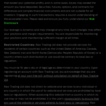
that exceed your potential profits, and in some cases, losses may exceed the
amount you have deposited. Securities, futures, options, and contracts for
differences are complex financial instruments and are not suitable for all
investors. Engaging in such transactions requires a sound understanding of
the associated risks. Please read and ensure you fully understand our
Risk
Disclosure
.
Our leverage is dynamic and may change at any time. Such changes may affect
your positions and margin requirements. You are responsible for monitoring
your positions and maintaining sufficient margin at all times.
Restricted Countries:
Raw Trading Ltd does not provide services for
residents of certain countries such as the United States of America, Canada,
New Zealand, Iran and North Korea (Democratic People's Republic of Korea) or a
country where such distribution or use would be contrary to local law or
regulation.
You must be 18 years old, or of legal age as determined in your country. Upon
registering an account with Raw Trading Ltd, you acknowledge that you are
registering
at your own free will, without solicitation on behalf of Raw Trading
Ltd
.
Raw Trading Ltd does not direct its website and services to any individual in
any country in which the use of its website and services are prohibited by local
laws or regulations. When accessing this website from a country in which its
use may or may not be prohibited, it is the user's
responsibility to ensure that
any use of the website or services adheres to local laws or regulations
. Raw