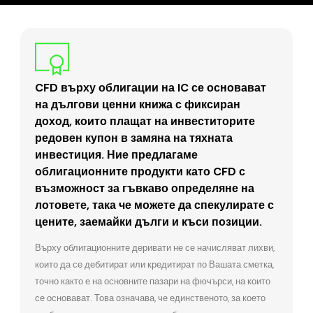
CFD върху облигации на IC се основават
на дългови ценни книжа с фиксиран
доход, които плащат на инвеститорите
редовен купон в замяна на тяхната
инвестиция. Ние предлагаме
облигационните продукти като CFD с
възможност за гъвкаво определяне на
лотовете, така че можете да спекулирате с
цените, заемайки дълги и къси позиции.
Върху облигационните деривати не се начисляват лихви,
които да се дебитират или кредитират по Вашата сметка,
точно както е на основните пазари на фючърси, на които
се основават. Това означава, че единственото, за което