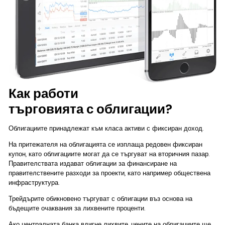
Как работи
търговията с облигации?
Облигациите принадлежат към класа активи с фиксиран доход.
На притежателя на облигацията се изплаща редовен фиксиран
купон, като облигациите могат да се търгуват на вторичния пазар.
Правителствата издават облигации за финансиране на
правителствените разходи за проекти, като например обществена
инфраструктура.
Трейдърите обикновено търгуват с облигации въз основа на
бъдещите очаквания за лихвените проценти.
Ако централната банка вдигне лихвите, цените на облигациите ще