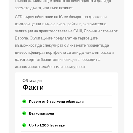
трябва да мислите, е цената на облигацията и дали да
заемете дълга, или къса позиция.
CFD върху облигации на IC се базират на държавни
дългови ценни книжа с висок рейтинг, включително
облигации на правителствата на САЩ, Япония и страни от
Европа. Облигациите предлагат на търговците
възможност да спекулират с лихвените проценти, да
диверсифицират портфейла си или да намалят риска и
да изградят отбранителни позиции в периоди на
икономическа слабост или несигурност.
Облигации
Факти
Повече от 9 търгуеми облигации
Без комисиони
Up to 1:200 leverage