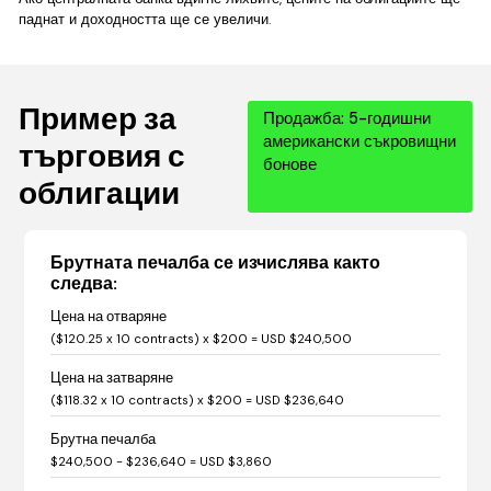
паднат и доходността ще се увеличи.
Пример за
Продажба: 5-годишни
американски съкровищни
търговия с
бонове
облигации
Брутната печалба се изчислява както
следва:
Цена на отваряне
($120.25 x 10 contracts) x $200 = USD $240,500
Цена на затваряне
($118.32 x 10 contracts) x $200 = USD $236,640
Брутна печалба
$240,500 - $236,640 = USD $3,860