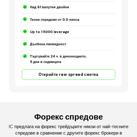
Над 61 валутни двойки
Тесни спредове от 0.0 пипса
Up to 1:5000 leverage
Дълбока ликвидност
Търгувайте 24 ч. в денонощието,
5 дни в седмицата
Открийте raw spread сметка
Форекс спредове
IC предлага на форекс трейдърите някои от най-тесните
спредове в сравнение с другите форекс брокери в