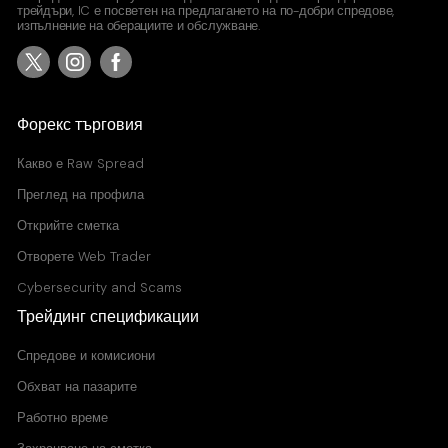
трейдъри, IC е посветен на предлагането на по-добри спредове,
изпълнение на оберациите и обслужване.
USDJPY
United States Dollar vs Japanese Yen
Raw Spread Account
Форекс търговия
0
0.03
Standard Account
Какво е
Raw Spread
0.8
0.11
Преглед на профила
Открийте сметка
Отворете Web Trader
Cybersecurity and Scams
Трейдинг спецификации
Спредове и комисиони
Обхват на пазарите
Работно време