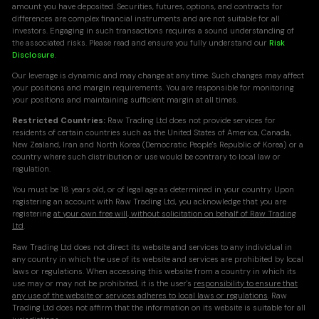
amount you have deposited. Securities, futures, options, and contracts for
differences are complex financial instruments and are not suitable for all
investors. Engaging in such transactions requires a sound understanding of
the associated risks. Please read and ensure you fully understand our
Risk
Disclosure
.
Our leverage is dynamic and may change at any time. Such changes may affect
your positions and margin requirements. You are responsible for monitoring
your positions and maintaining sufficient margin at all times.
Restricted Countries:
Raw Trading Ltd does not provide services for
residents of certain countries such as the United States of America, Canada,
New Zealand, Iran and North Korea (Democratic People's Republic of Korea) or a
country where such distribution or use would be contrary to local law or
regulation.
You must be 18 years old, or of legal age as determined in your country. Upon
registering an account with Raw Trading Ltd, you acknowledge that you are
registering
at your own free will, without solicitation on behalf of Raw Trading
Ltd
.
Raw Trading Ltd does not direct its website and services to any individual in
any country in which the use of its website and services are prohibited by local
laws or regulations. When accessing this website from a country in which its
use may or may not be prohibited, it is the user's
responsibility to ensure that
any use of the website or services adheres to local laws or regulations
. Raw
Trading Ltd does not affirm that the information on its website is suitable for all