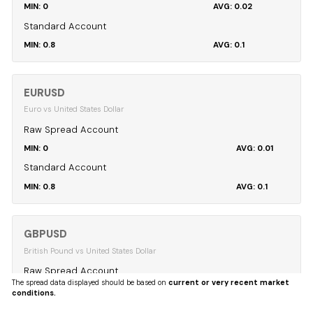
0
0.02
Standard Account
0.8
0.1
EURUSD
Euro vs United States Dollar
Raw Spread Account
0
0.01
Standard Account
0.8
0.1
GBPUSD
British Pound vs United States Dollar
Raw Spread Account
The spread data displayed should be based on
current or very recent market
0
0.04
conditions.
Standard Account