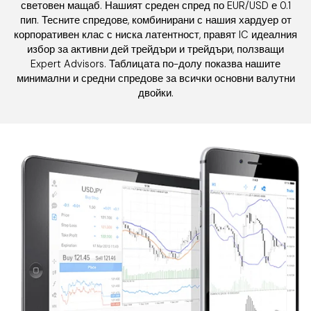
световен мащаб. Нашият среден спред по EUR/USD е 0.1
пип. Тесните спредове, комбинирани с нашия хардуер от
корпоративен клас с ниска латентност, правят IC идеалния
избор за активни дей трейдъри и трейдъри, ползващи
Expert Advisors. Таблицата по-долу показва нашите
минимални и средни спредове за всички основни валутни
двойки.