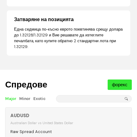
Затваряне на позицията
Една седмица по-късно еврото поевтинява срещу долара
до 1.32128/1.32129 и Вие решавате да изтеглите
печалбата, като купите обратно 2 стандартни лота при
1.32129.
Спредове
форекс
Major
Minor
Exotic
AUDUSD
Australian Dollar vs United States Dollar
Raw Spread Account