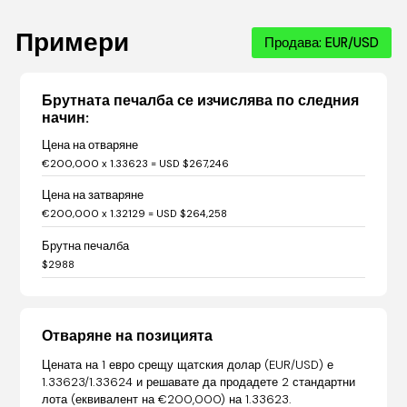
Примери
Продава: EUR/USD
Брутната печалба се изчислява по следния
начин:
Цена на отваряне
€200,000 x 1.33623 = USD $267,246
Цена на затваряне
€200,000 x 1.32129 = USD $264,258
Брутна печалба
$2988
Отваряне на позицията
Цената на 1 евро срещу щатския долар (EUR/USD) е
1.33623/1.33624 и решавате да продадете 2 стандартни
лота (еквивалент на €200,000) на 1.33623.