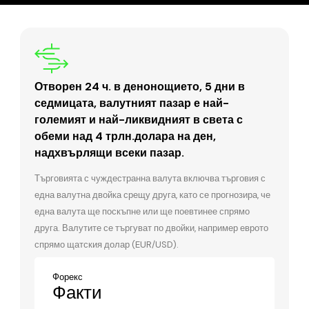
Отворен 24 ч. в денонощието, 5 дни в
седмицата, валутният пазар е най-
големият и най-ликвидният в света с
обеми над 4 трлн.долара на ден,
надхвърлящи всеки пазар.
Търговията с чуждестранна валута включва търговия с
една валутна двойка срещу друга, като се прогнозира, че
една валута ще поскъпне или ще поевтинее спрямо
друга. Валутите се търгуват по двойки, например еврото
спрямо щатския долар (EUR/USD).
Форекс
Факти