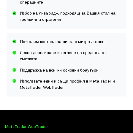
операциите
Избор на ливъридж, подходящ за Вашия стил на
трейдинг и стратегия
По-голям контрол на риска с микро лотове
Лесно депозиране и теглене на средства от
сметката
Поддръжка на всички основни браузъри
Използвате един и същи профил в MetaTrader и
MetaTrader WebTrader
MetaTrader WebTrader