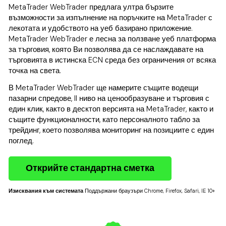
MetaTrader WebTrader предлага ултра бързите
възможности за изпълнение на поръчките на MetaTrader с
лекотата и удобството на уеб базирано приложение.
MetaTrader WebTrader е лесна за ползване уеб платформа
за търговия, която Ви позволява да се наслаждавате на
търговията в истинска ECN среда без ограничения от всяка
точка на света.
В MetaTrader WebTrader ще намерите същите водещи
пазарни спредове, II ниво на ценообразуване и търговия с
един клик, както в десктоп версията на MetaTrader, както и
същите функционалности, като персоналното табло за
трейдинг, което позволява мониторинг на позициите с един
поглед.
Открийте стандартна сметка
Изисквания към системата
Поддържани браузъри Chrome, Firefox, Safari, IE 10+