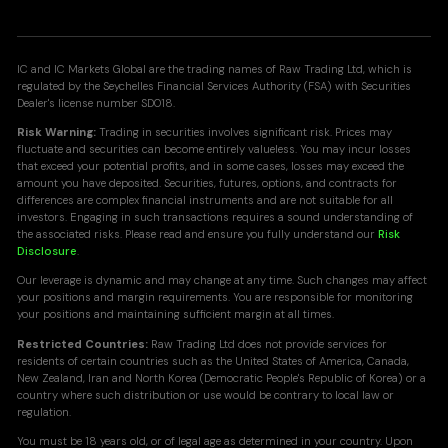
IC and IC Markets Global are the trading names of Raw Trading Ltd, which is
regulated by the Seychelles Financial Services Authority (FSA) with Securities
Dealer's license number SD018.
Risk Warning:
Trading in securities involves significant risk. Prices may
fluctuate and securities can become entirely valueless. You may incur losses
that exceed your potential profits, and in some cases, losses may exceed the
amount you have deposited. Securities, futures, options, and contracts for
differences are complex financial instruments and are not suitable for all
investors. Engaging in such transactions requires a sound understanding of
the associated risks. Please read and ensure you fully understand our
Risk
Disclosure
.
Our leverage is dynamic and may change at any time. Such changes may affect
your positions and margin requirements. You are responsible for monitoring
your positions and maintaining sufficient margin at all times.
Restricted Countries:
Raw Trading Ltd does not provide services for
residents of certain countries such as the United States of America, Canada,
New Zealand, Iran and North Korea (Democratic People's Republic of Korea) or a
country where such distribution or use would be contrary to local law or
regulation.
You must be 18 years old, or of legal age as determined in your country. Upon