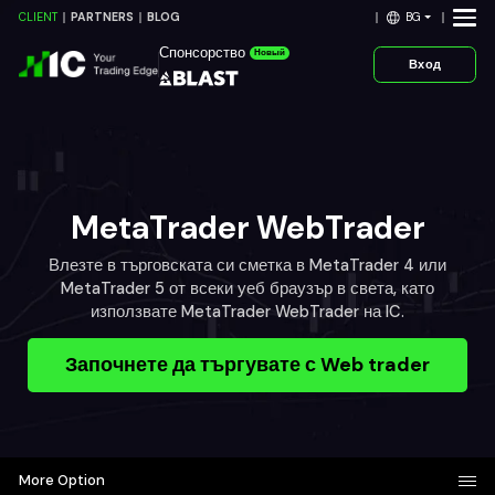
BG
CLIENT
PARTNERS
BLOG
Спонсорство
Новый
Вход
MetaTrader WebTrader
Влезте в търговската си сметка в MetaTrader 4 или
MetaTrader 5 от всеки уеб браузър в света, като
използвате MetaTrader WebTrader на IC.
Започнете да търгувате с Web trader
More Option