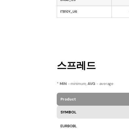
ITB10Y_U6
스프레드
*
MIN
- minimum,
AVG
- average
Product
SYMBOL
EURBOBL