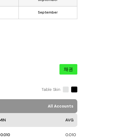
6
September
채권
Table Skin
All Accounts
MIN
AVG
0.010
0.010