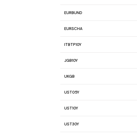
EURBUND
EURSCHA
ITBTP10Y
JGB10Y
UKGB
UST05Y
UST10Y
UST30Y