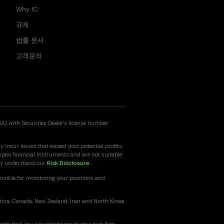
Why IC
규제
법률 문서
고객문의
SA) with Securities Dealer's license number
 incur losses that exceed your potential profits,
mplex financial instruments and are not suitable
ully understand our
Risk Disclosure
.
nsible for monitoring your positions and
erica, Canada, New Zealand, Iran and North Korea