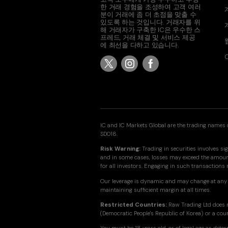
한 거래 경험을 조성하여 고객 여러
분이 거래에 좀 더 초점을 맞출 수
있도록 하는 것입니다. 거래자를 위
해 거래자가 구축한 IC은 우수한 스
프레드, 거래 체결 및 서비스 제공
에 최선을 다하고 있습니다.
C
IC and IC Markets Global are the trading names o
SD018.
Risk Warning:
Trading in securities involves sig
and in some cases, losses may exceed the amount 
for all investors. Engaging in such transactions
Our leverage is dynamic and may change at any 
maintaining sufficient margin at all times.
Restricted Countries:
Raw Trading Ltd does n
(Democratic People's Republic of Korea) or a cou