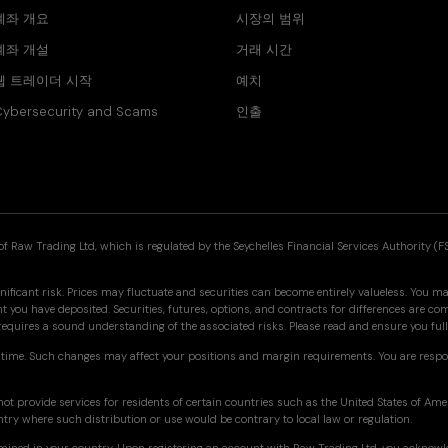
계좌 개요
시장의 범위
계좌 개설
거래 시간
웹 트레이더 시작
예치
ybersecurity and Scams
인출
f Raw Trading Ltd, which is regulated by the Seychelles Financial Services Authority (F
nificant risk. Prices may fluctuate and securities can become entirely valueless. You may
you have deposited. Securities, futures, options, and contracts for differences are co
 requires a sound understanding of the associated risks. Please read and ensure you f
time. Such changes may affect your positions and margin requirements. You are respo
ot provide services for residents of certain countries such as the United States of Am
ntry where such distribution or use would be contrary to local law or regulation.