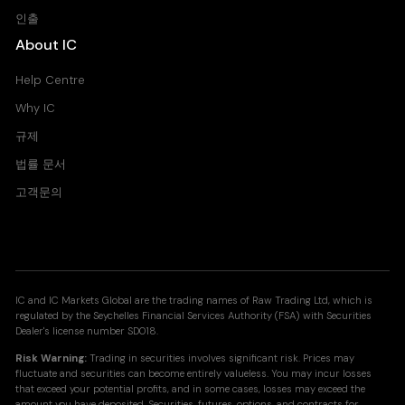
인출
About IC
Help Centre
Why IC
규제
법률 문서
고객문의
IC and IC Markets Global are the trading names of Raw Trading Ltd, which is
regulated by the Seychelles Financial Services Authority (FSA) with Securities
Dealer's license number SD018.
Risk Warning:
Trading in securities involves significant risk. Prices may
fluctuate and securities can become entirely valueless. You may incur losses
that exceed your potential profits, and in some cases, losses may exceed the
amount you have deposited. Securities, futures, options, and contracts for