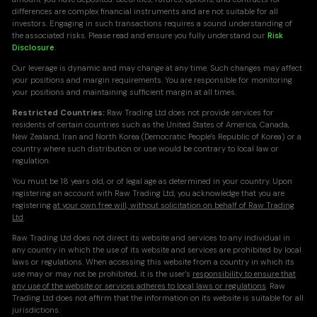
differences are complex financial instruments and are not suitable for all
investors. Engaging in such transactions requires a sound understanding of
the associated risks. Please read and ensure you fully understand our
Risk
Disclosure
.
Our leverage is dynamic and may change at any time. Such changes may affect
your positions and margin requirements. You are responsible for monitoring
your positions and maintaining sufficient margin at all times.
Restricted Countries:
Raw Trading Ltd does not provide services for
residents of certain countries such as the United States of America, Canada,
New Zealand, Iran and North Korea (Democratic People's Republic of Korea) or a
country where such distribution or use would be contrary to local law or
regulation.
You must be 18 years old, or of legal age as determined in your country. Upon
registering an account with Raw Trading Ltd, you acknowledge that you are
registering
at your own free will, without solicitation on behalf of Raw Trading
Ltd
.
Raw Trading Ltd does not direct its website and services to any individual in
any country in which the use of its website and services are prohibited by local
laws or regulations. When accessing this website from a country in which its
use may or may not be prohibited, it is the user's
responsibility to ensure that
any use of the website or services adheres to local laws or regulations
. Raw
Trading Ltd does not affirm that the information on its website is suitable for all
jurisdictions.