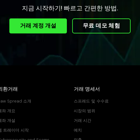
지금 시작하기! 빠르고 간편한 방법.
거래 계정 개설
무료 데모 체험
외환거래
거래 명세서
Raw Spread 소개
스프레드 및 수수료
계좌 개요
시장의 범위
계좌 개설
거래 시간
웹 트레이더 시작
예치
ybersecurity and Scams
인출