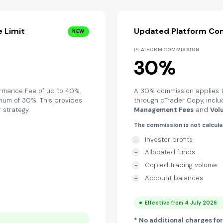
 Limit
Updated Platform Co
NEW
PLATFORM COMMISSION
30%
ormance Fee of up to 40%,
A 30% commission applies t
mum of 30%. This provides
through cTrader Copy, incl
r strategy.
Management Fees
and
Vol
The commission is not calcula
Investor profits
Allocated funds
Copied trading volume
Account balances
Effective from 4 July 2026
* No additional charges for