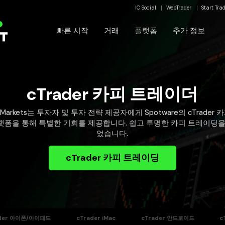
IC Social
WebTrader
Start Tra
운
빠른 시작
거래
플랫폼
추가 정보
cTrader 카피 트레이더
CMarkets는 투자자 및 투자 전략 제공자에게 Spotware의 cTrader 
랫폼을 통해 특별한 기회를 제공합니다. 쉽고 투명한 카피 트레이딩을
었습니다.
cTrader 카피 트레이딩
ader 아이폰/아이패드
cTrader iMac
cTrader 안드로이드
c