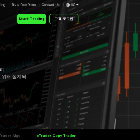
ding
Try a Free Demo
Contact Us
KO
Start Trading
고객 로그인
카피
 위해 설계되
Trader Algo
cTrader Copy Trader