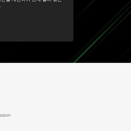
.
ssion