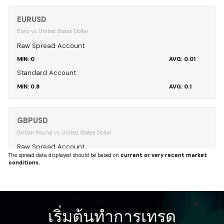
EURUSD
Euro vs United States Dollar
Raw Spread Account
0
0.01
Standard Account
0.8
0.1
GBPUSD
British Pound vs United States Dollar
Raw Spread Account
The spread data displayed should be based on
current or very recent market
0
0.04
conditions.
Standard Account
0.8
0.12
เริ่มต้นทำการเทรด
USDCAD