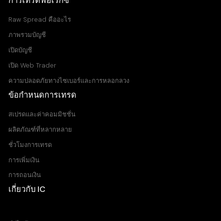
การเทรดฟอเร็กซ์
Raw Spread Account
0
0.03
Raw Spread คืออะไร
Standard Account
ภาพรวมบัญชี
0.8
0.11
เปิดบัญชี
เปิด Web Trader
ความปลอดภัยทางไซเบอร์และการหลอกลวง
ข้อกำหนดการเทรด
สเปรดและค่าคอมมิชชั่น
ผลิตภัณฑ์ที่หลากหลาย
ชั่วโมงการเทรด
การเพิ่มเงิน
การถอนเงิน
เกี่ยวกับ IC
ศูนย์ช่วยเหลือ