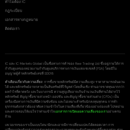
ทำไมต้อง IC
กฎระเบียบ
เอกสารทางกฎหมาย
ติดต่อเรา
IC และ IC Markets Global เป็นชื่อทางการค้าของ Raw Trading Ltd ซึ่งอยู่ภายใต้การ
กำกับดูแลของหน่วยงานกำกับดูแลบริการทางการเงินแห่งเซเชลส์ (FSA) โดยมีใบ
อนุญาตผู้ค้าหลักทรัพย์เลขที่ SD018
คำเตือนเกี่ยวกับความเสี่ยง:
การซื้อขายหลักทรัพย์มีความเสี่ยงสูง ราคาสามารถผันผวน
ได้ และหลักทรัพย์อาจกลายเป็นสินทรัพย์ที่ไร้มูลค่าโดยสิ้นเชิง ท่านอาจขาดทุนมากกว่า
ผลกำไรที่คาดหวัง และในบางกรณี ความสูญเสียอาจเกินจำนวนเงินที่ท่านได้ฝากไว้
หลักทรัพย์ สัญญาซื้อขายล่วงหน้า ออปชัน และสัญญาซื้อขายส่วนต่าง (CFDs) เป็น
เครื่องมือทางการเงินที่มีความซับซ้อน และไม่เหมาะสำหรับนักลงทุนทุกคน การทำ
ธุรกรรมดังกล่าวต้องอาศัยความเข้าใจในความเสี่ยงที่เกี่ยวข้องอย่างถ่องแท้ โปรดอ่าน
และตรวจสอบให้แน่ใจว่าท่านเข้าใจ
เอกสารการเปิดเผยความเสี่ยงของเรา
อย่างครบ
ถ้วน
เลเวอเรจของเราเป็นแบบไดนามิกและอาจมีการเปลี่ยนแปลงได้ตลอดเวลา การ
เปลี่ยนแปลงดังกล่าวอาจส่งผลต่อสถานะการเทรดและข้อกำหนดมาร์จิ้นของท่าน ท่าน