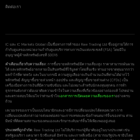
ติดต่อเรา
IC และ IC Markets Global เป็นชื่อทางการค้าของ Raw Trading Ltd ซึ่งอยู่ภายใต้การ
กำกับดูแลของหน่วยงานกำกับดูแลบริการทางการเงินแห่งเซเชลส์ (FSA) โดยมีใบ
อนุญาตผู้ค้าหลักทรัพย์เลขที่ SD018
คำเตือนเกี่ยวกับความเสี่ยง:
การซื้อขายหลักทรัพย์มีความเสี่ยงสูง ราคาสามารถผันผวน
ได้ และหลักทรัพย์อาจกลายเป็นสินทรัพย์ที่ไร้มูลค่าโดยสิ้นเชิง ท่านอาจขาดทุนมากกว่า
ผลกำไรที่คาดหวัง และในบางกรณี ความสูญเสียอาจเกินจำนวนเงินที่ท่านได้ฝากไว้
หลักทรัพย์ สัญญาซื้อขายล่วงหน้า ออปชัน และสัญญาซื้อขายส่วนต่าง (CFDs) เป็น
เครื่องมือทางการเงินที่มีความซับซ้อน และไม่เหมาะสำหรับนักลงทุนทุกคน การทำ
ธุรกรรมดังกล่าวต้องอาศัยความเข้าใจในความเสี่ยงที่เกี่ยวข้องอย่างถ่องแท้ โปรดอ่าน
และตรวจสอบให้แน่ใจว่าท่านเข้าใจ
เอกสารการเปิดเผยความเสี่ยงของเรา
อย่างครบ
ถ้วน
เลเวอเรจของเราเป็นแบบไดนามิกและอาจมีการเปลี่ยนแปลงได้ตลอดเวลา การ
เปลี่ยนแปลงดังกล่าวอาจส่งผลต่อสถานะการเทรดและข้อกำหนดมาร์จิ้นของท่าน ท่าน
มีหน้าที่ติดตามสถานะของตนเองและรักษาระดับมาร์จิ้นให้เพียงพออยู่เสมอ
ประเทศที่ถูกจำกัด:
Raw Trading Ltd ไม่ให้บริการแก่ผู้ที่อาศัยอยู่ในบางประเทศ เช่น
สหรัฐอเมริกา แคนาดา นิวซีแลนด์ อิหร่าน และเกาหลีเหนือ (สาธารณรัฐประชาธิปไตย