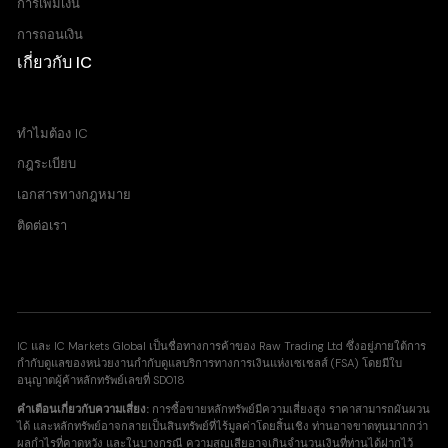
การเพิ่มเงิน
การถอนเงิน
เกี่ยวกับ IC
ศูนย์ช่วยเหลือ
ทำไมต้อง IC
กฎระเบียบ
เอกสารทางกฎหมาย
ติดต่อเรา
IC และ IC Markets Global เป็นชื่อทางการค้าของ Raw Trading Ltd ซึ่งอยู่ภายใต้การ
กำกับดูแลของหน่วยงานกำกับดูแลบริการทางการเงินแห่งเซเชลส์ (FSA) โดยมีใบ
อนุญาตผู้ค้าหลักทรัพย์เลขที่ SD018
คำเตือนเกี่ยวกับความเสี่ยง:
การซื้อขายหลักทรัพย์มีความเสี่ยงสูง ราคาสามารถผันผวน
ได้ และหลักทรัพย์อาจกลายเป็นสินทรัพย์ที่ไร้มูลค่าโดยสิ้นเชิง ท่านอาจขาดทุนมากกว่า
ผลกำไรที่คาดหวัง และในบางกรณี ความสูญเสียอาจเกินจำนวนเงินที่ท่านได้ฝากไว้