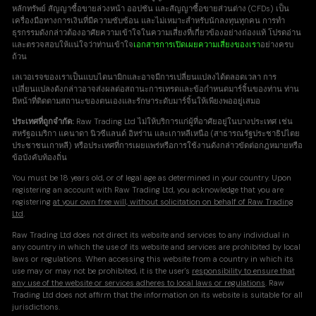
หลักทรัพย์ สัญญาซื้อขายล่วงหน้า ออปชัน และสัญญาซื้อขายส่วนต่าง (CFDs) เป็น
เครื่องมือทางการเงินที่มีความซับซ้อน และไม่เหมาะสำหรับนักลงทุนทุกคน การทำ
ธุรกรรมดังกล่าวต้องอาศัยความเข้าใจในความเสี่ยงที่เกี่ยวข้องอย่างถ่องแท้ โปรดอ่าน
และตรวจสอบให้แน่ใจว่าท่านเข้าใจ
เอกสารการเปิดเผยความเสี่ยงของเรา
อย่างครบ
ถ้วน
เลเวอเรจของเราเป็นแบบไดนามิกและอาจมีการเปลี่ยนแปลงได้ตลอดเวลา การ
เปลี่ยนแปลงดังกล่าวอาจส่งผลต่อสถานะการเทรดและข้อกำหนดมาร์จิ้นของท่าน ท่าน
มีหน้าที่ติดตามสถานะของตนเองและรักษาระดับมาร์จิ้นให้เพียงพออยู่เสมอ
ประเทศที่ถูกจำกัด:
Raw Trading Ltd ไม่ให้บริการแก่ผู้ที่อาศัยอยู่ในบางประเทศ เช่น
สหรัฐอเมริกา แคนาดา นิวซีแลนด์ อิหร่าน และเกาหลีเหนือ (สาธารณรัฐประชาธิปไตย
ประชาชนเกาหลี) หรือประเทศที่การเผยแพร่หรือการใช้งานดังกล่าวขัดต่อกฎหมายหรือ
ข้อบังคับท้องถิ่น
You must be 18 years old, or of legal age as determined in your country. Upon
registering an account with Raw Trading Ltd, you acknowledge that you are
registering
at your own free will, without solicitation on behalf of Raw Trading
Ltd
.
Raw Trading Ltd does not direct its website and services to any individual in
any country in which the use of its website and services are prohibited by local
laws or regulations. When accessing this website from a country in which its
use may or may not be prohibited, it is the user's
responsibility to ensure that
any use of the website or services adheres to local laws or regulations
. Raw
Trading Ltd does not affirm that the information on its website is suitable for all
jurisdictions.