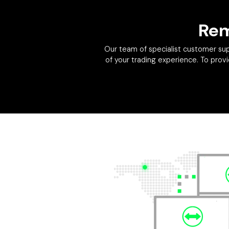
Rem
Our team of specialist customer sup
of your trading experience. To pro