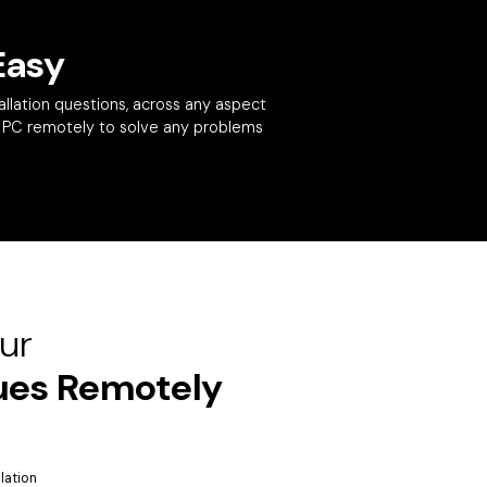
Easy
llation questions, across any aspect
r PC remotely to solve any problems
our
sues Remotely
lation