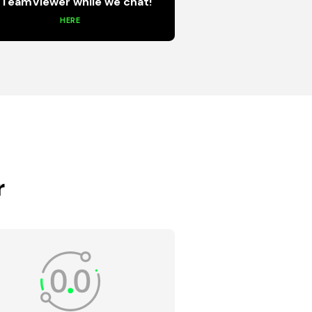
a TeamViewer while we chat!
HERE
r