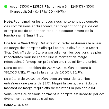
Action ($500 – $251.63 [P&L non réalisé] = $248.37) ÷ $500
[Marge utilisée] = 0.497 (x 100 = 49.7%)
Note:
Pour simplifier les choses, nous ne tenons pas compte
des commissions et du spread, car l'objectif principal de cet
exemple est de se concentrer sur le comportement de la
fonctionnalité Smart Stop.
Une fois le Smart Stop Out atteint, cTrader restaurera le niveau
de marge des comptes afin qu'il soit plus élevé que le Smart
Stop Out. cTrader clôturera partiellement les positions les plus
importantes pour ne libérer que le montant de marge
nécessaire, à l'exception près d'arrondir au millième d'unité.
Dans ce cas, la position de 200,000 USD/JPY passera à
198,000 USD/JPY, après la vente de 2,000 USD/JPY.
La clôture de 2,000 USD/JPY avec un recul de 10.2 Pips
entraînera une perte de $2.01. Malgré la perte, cela réduit le
montant de marge requis afin de maintenir la position à $4.
Vous verrez ci-dessous comment le compte est impacté par cet
événement et les calculs utilisés.
Solde
= $497.99