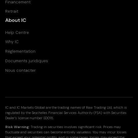
Financement
Retrait
About IC
Help Centre
Why IC
Réglementation
Documents juridiques
Nous contacter
IC and IC Markets Global are the trading names of Raw Trading Ltd, which is
regulated by the Seychelles Financial Services Authority (FSA) with Securities
Dealer's license number SD018.
Risk Warning:
Trading in securities involves significant risk. Prices may
fluctuate and securities can become entirely valueless. You may incur losses
that exceed your potential profits, and in some cases, losses may exceed the