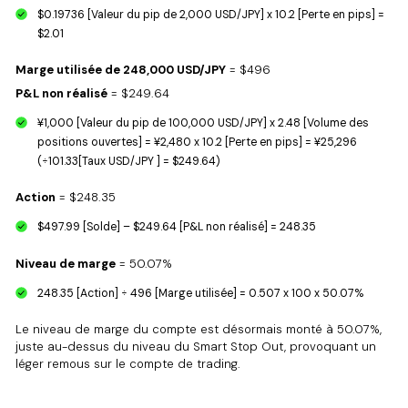
$0.19736 [Valeur du pip de 2,000 USD/JPY] x 10.2 [Perte en pips] =
$2.01
​Marge utilisée de 248,000 USD/JPY
= $496
P&L non réalisé
= $249.64
¥1,000 [Valeur du pip de 100,000 USD/JPY] x 2.48 [Volume des
positions ouvertes] = ¥2,480 x 10.2 [Perte en pips] = ¥25,296
(÷101.33[Taux USD/JPY ] = $249.64)
Action
= $248.35
$497.99 [Solde] – $249.64 [P&L non réalisé] = 248.35
Niveau de marge
= 50.07%
248.35 [Action] ÷ 496 [Marge utilisée] = 0.507 x 100 x 50.07%
Le niveau de marge du compte est désormais monté à 50.07%,
juste au-dessus du niveau du Smart Stop Out, provoquant un
léger remous sur le compte de trading.