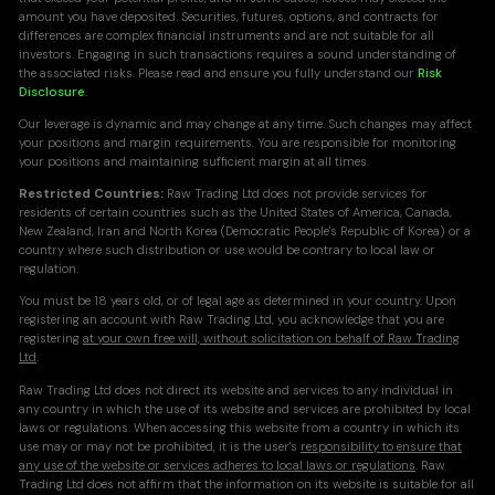
amount you have deposited. Securities, futures, options, and contracts for
differences are complex financial instruments and are not suitable for all
investors. Engaging in such transactions requires a sound understanding of
the associated risks. Please read and ensure you fully understand our
Risk
Disclosure
.
Our leverage is dynamic and may change at any time. Such changes may affect
your positions and margin requirements. You are responsible for monitoring
your positions and maintaining sufficient margin at all times.
Restricted Countries:
Raw Trading Ltd does not provide services for
residents of certain countries such as the United States of America, Canada,
New Zealand, Iran and North Korea (Democratic People's Republic of Korea) or a
country where such distribution or use would be contrary to local law or
regulation.
You must be 18 years old, or of legal age as determined in your country. Upon
registering an account with Raw Trading Ltd, you acknowledge that you are
registering
at your own free will, without solicitation on behalf of Raw Trading
Ltd
.
Raw Trading Ltd does not direct its website and services to any individual in
any country in which the use of its website and services are prohibited by local
laws or regulations. When accessing this website from a country in which its
use may or may not be prohibited, it is the user's
responsibility to ensure that
any use of the website or services adheres to local laws or regulations
. Raw
Trading Ltd does not affirm that the information on its website is suitable for all