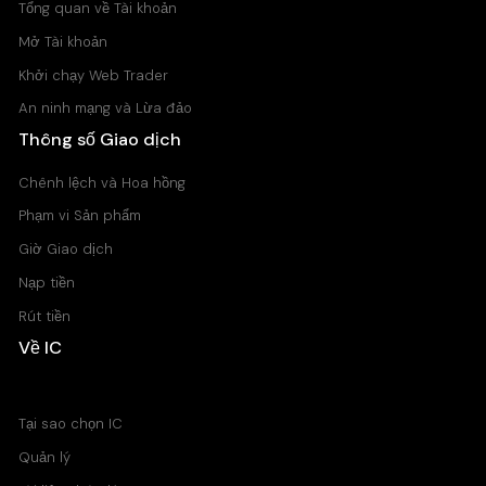
Tổng quan về Tài khoản
Mở Tài khoản
Khởi chạy Web Trader
An ninh mạng và Lừa đảo
Thông số Giao dịch
Chênh lệch và Hoa hồng
Phạm vi Sản phẩm
Giờ Giao dịch
Nạp tiền
Rút tiền
Về IC
Trung tâm Trợ giúp
Tại sao chọn IC
Quản lý