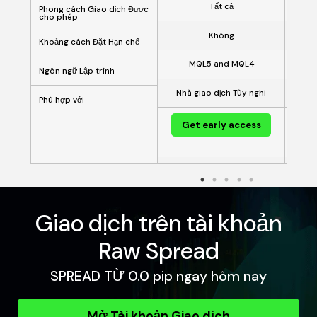
Tất cả
Phong cách Giao dịch Được
cho phép
Không
Khoảng cách Đặt Hạn chế
MQL5 and MQL4
Ngôn ngữ Lập trình
Nhà giao dịch Tùy nghi
Nhà
Phù hợp với
Get early access
G
Giao dịch trên tài khoản
Raw Spread
SPREAD TỪ 0.0 pip ngay hôm nay
Mở Tài khoản Giao dịch