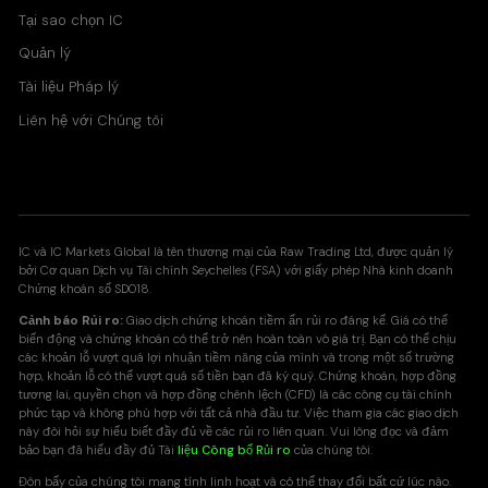
Tại sao chọn IC
Quản lý
Tài liệu Pháp lý
Liên hệ với Chúng tôi
IC và IC Markets Global là tên thương mại của Raw Trading Ltd, được quản lý
bởi Cơ quan Dịch vụ Tài chính Seychelles (FSA) với giấy phép Nhà kinh doanh
Chứng khoán số SD018.
Cảnh báo Rủi ro:
Giao dịch chứng khoán tiềm ẩn rủi ro đáng kể. Giá có thể
biến động và chứng khoán có thể trở nên hoàn toàn vô giá trị. Bạn có thể chịu
các khoản lỗ vượt quá lợi nhuận tiềm năng của mình và trong một số trường
hợp, khoản lỗ có thể vượt quá số tiền bạn đã ký quỹ. Chứng khoán, hợp đồng
tương lai, quyền chọn và hợp đồng chênh lệch (CFD) là các công cụ tài chính
phức tạp và không phù hợp với tất cả nhà đầu tư. Việc tham gia các giao dịch
này đòi hỏi sự hiểu biết đầy đủ về các rủi ro liên quan. Vui lòng đọc và đảm
bảo bạn đã hiểu đầy đủ Tài
liệu Công bố Rủi ro
của chúng tôi.
Đòn bẩy của chúng tôi mang tính linh hoạt và có thể thay đổi bất cứ lúc nào.