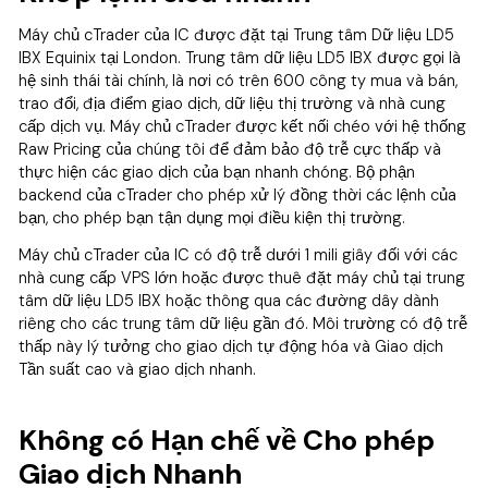
Máy chủ cTrader của IC được đặt tại Trung tâm Dữ liệu LD5
IBX Equinix tại London. Trung tâm dữ liệu LD5 IBX được gọi là
hệ sinh thái tài chính, là nơi có trên 600 công ty mua và bán,
trao đổi, địa điểm giao dịch, dữ liệu thị trường và nhà cung
cấp dịch vụ. Máy chủ cTrader được kết nối chéo với hệ thống
Raw Pricing của chúng tôi để đảm bảo độ trễ cực thấp và
thực hiện các giao dịch của bạn nhanh chóng. Bộ phận
backend của cTrader cho phép xử lý đồng thời các lệnh của
bạn, cho phép bạn tận dụng mọi điều kiện thị trường.
Máy chủ cTrader của IC có độ trễ dưới 1 mili giây đối với các
nhà cung cấp VPS lớn hoặc được thuê đặt máy chủ tại trung
tâm dữ liệu LD5 IBX hoặc thông qua các đường dây dành
riêng cho các trung tâm dữ liệu gần đó. Môi trường có độ trễ
thấp này lý tưởng cho giao dịch tự động hóa và Giao dịch
Tần suất cao và giao dịch nhanh.
Không có Hạn chế về Cho phép
Giao dịch Nhanh