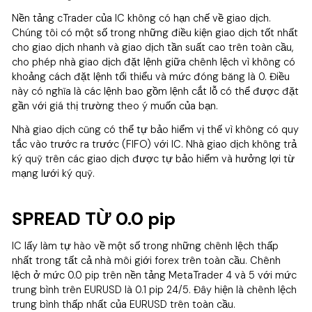
Nền tảng cTrader của IC không có hạn chế về giao dịch.
Chúng tôi có một số trong những điều kiện giao dịch tốt nhất
cho giao dịch nhanh và giao dịch tần suất cao trên toàn cầu,
cho phép nhà giao dịch đặt lệnh giữa chênh lệch vì không có
khoảng cách đặt lệnh tối thiểu và mức đóng băng là 0. Điều
này có nghĩa là các lệnh bao gồm lệnh cắt lỗ có thể được đặt
gần với giá thị trường theo ý muốn của bạn.
Nhà giao dịch cũng có thể tự bảo hiểm vị thế vì không có quy
tắc vào trước ra trước (FIFO) với IC. Nhà giao dịch không trả
ký quỹ trên các giao dịch được tự bảo hiểm và hưởng lợi từ
mạng lưới ký quỹ.
SPREAD TỪ 0.0 pip
IC lấy làm tự hào về một số trong những chênh lệch thấp
nhất trong tất cả nhà môi giới forex trên toàn cầu. Chênh
lệch ở mức 0.0 pip trên nền tảng MetaTrader 4 và 5 với mức
trung bình trên EURUSD là 0.1 pip 24/5. Đây hiện là chênh lệch
trung bình thấp nhất của EURUSD trên toàn cầu.