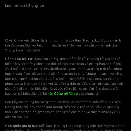
Liên hệ với Chúng tôi
IC và IC Markets Global là tên thương mại của Raw Trading Ltd, được quản lý
bởi Cơ quan Dịch vụ Tài chính Seychelles (FSA) với giấy phép Nhà kinh doanh
Chứng khoán số SD018.
Cảnh báo Rủi ro:
Giao dịch chứng khoán tiềm ẩn rủi ro đáng kể. Giá có thể
biến động và chứng khoán có thể trở nên hoàn toàn vô giá trị. Bạn có thể chịu
các khoản lỗ vượt quá lợi nhuận tiềm năng của mình và trong một số trường
hợp, khoản lỗ có thể vượt quá số tiền bạn đã ký quỹ. Chứng khoán, hợp đồng
tương lai, quyền chọn và hợp đồng chênh lệch (CFD) là các công cụ tài chính
phức tạp và không phù hợp với tất cả nhà đầu tư. Việc tham gia các giao dịch
này đòi hỏi sự hiểu biết đầy đủ về các rủi ro liên quan. Vui lòng đọc và đảm
bảo bạn đã hiểu đầy đủ Tài
liệu Công bố Rủi ro
của chúng tôi.
Đòn bẩy của chúng tôi mang tính linh hoạt và có thể thay đổi bất cứ lúc nào.
Những thay đổi này có thể ảnh hưởng đến các vị thế và yêu cầu ký quỹ của
bạn. Bạn có trách nhiệm theo dõi các vị thế của mình và duy trì mức ký quỹ
đầy đủ mọi lúc.
Các quốc gia bị hạn chế:
Raw Trading Ltd không cung cấp dịch vụ cho cư dân
của một số quốc gia nhất định như Hoa Kỳ, Canada, New Zealand, Iran và Bắc