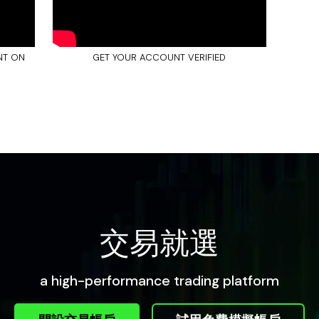
NT ON
GET YOUR ACCOUNT VERIFIED
交易就選
a high-performance trading platform