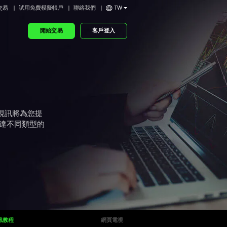
交易
試用免費模擬帳戶
聯絡我們
TW
開始交易
客戶登入
示視訊將為您提
下達不同類型的
訊教程
網頁電視