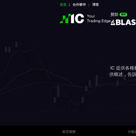
首頁
合作夥伴
博客
贊助
新的
IC 提供各
供概述，告訴
教育概覽
外匯