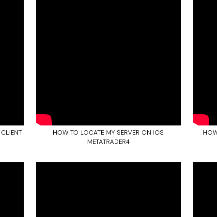
 CLIENT
HOW TO LOCATE MY SERVER ON IOS
HOW
METATRADER4