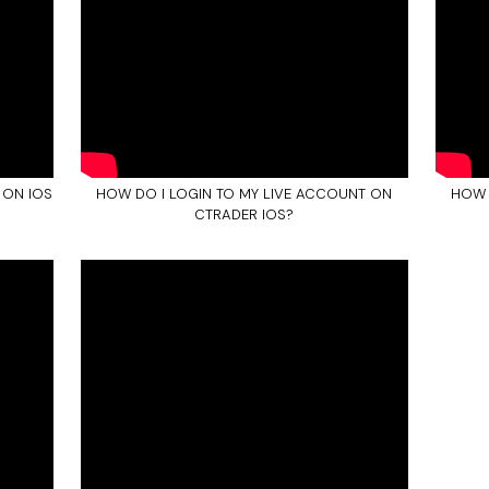
 ON IOS
HOW DO I LOGIN TO MY LIVE ACCOUNT ON
HOW 
CTRADER IOS?