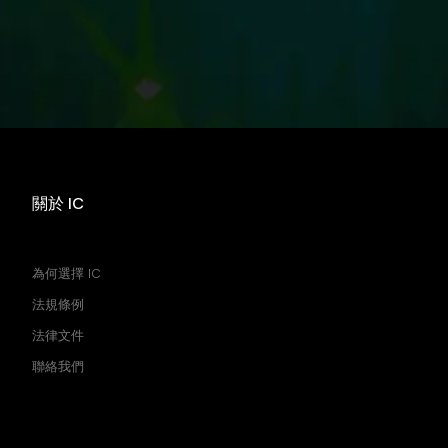
關於 IC
買價 賣價 價差
為何選擇 IC
法規條例
法律文件
聯絡我們