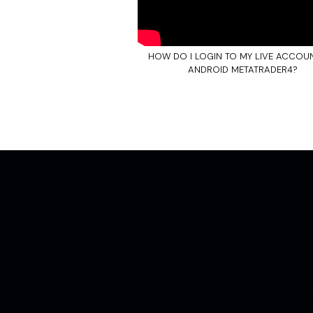
HOW DO I LOGIN TO MY LIVE ACCOU
ANDROID METATRADER4?