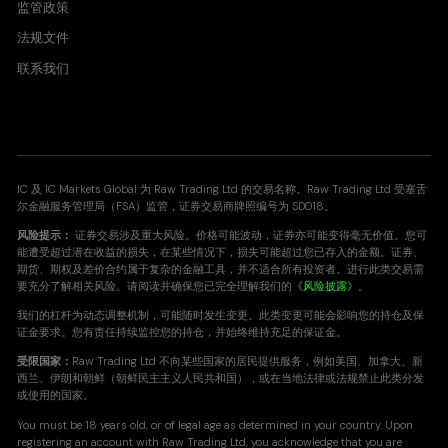
监管政策
法规文件
联系我们
IC 及 IC Markets Global 为 Raw Trading Ltd 的交易名称。Raw Trading Ltd 受塞舌
尔金融服务管理局（FSA）监管，证券交易商牌照编号为 SD018。
风险提示：
证券交易涉及重大风险。价格可能波动，证券亦可能变得毫无价值。您可
能遭受超过潜在收益的损失，在某些情况下，损失可能超过您已存入的金额。证券、
期货、期权及差价合约属于复杂的金融工具，并不适合所有投资者。进行此类交易需
要充分了解相关风险。请阅读并确保您已完全理解我们的
《风险披露》
。
我们的杠杆为动态调整机制，可能随时发生变更。此类变更可能会影响您的持仓及保
证金要求。您有责任持续监控您的持仓，并始终维持充足的保证金。
受限国家：
Raw Trading Ltd 不向某些国家的居民提供服务，例如美国、加拿大、新
西兰、伊朗和朝鲜（朝鲜民主主义人民共和国），或在当地法律或法规禁止此类分发
或使用的国家。
You must be 18 years old, or of legal age as determined in your country. Upon
registering an account with Raw Trading Ltd, you acknowledge that you are