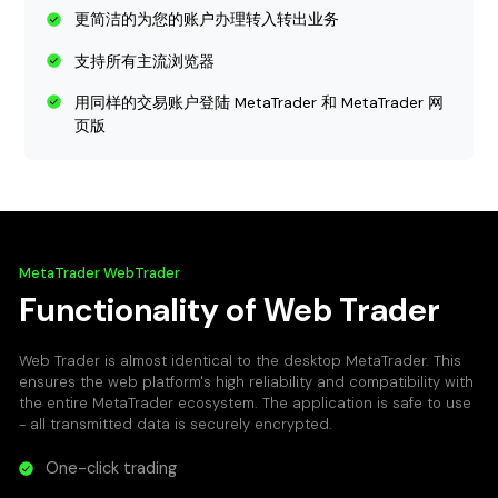
更简洁的为您的账户办理转入转出业务
支持所有主流浏览器
用同样的交易账户登陆 MetaTrader 和 MetaTrader 网
页版
MetaTrader WebTrader
Functionality of Web Trader
Web Trader is almost identical to the desktop MetaTrader. This
ensures the web platform's high reliability and compatibility with
the entire MetaTrader ecosystem. The application is safe to use
- all transmitted data is securely encrypted.
One-click trading