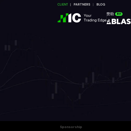
CLIENT
PARTNERS
BLOG
赞助
新的
Sponsorship