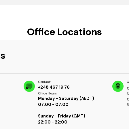
Office Locations
es
Contact:
C
+248 467 19 76
C
S
Office Hours:
Monday - Saturday (AEDT)
07:00 - 07:00
8
Sunday - Friday (GMT)
22:00 - 22:00