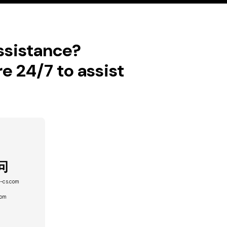
assistance?
e 24/7 to assist
问
-cs.com
m
com