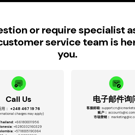
stion or require specialist 
ustomer service team is her
you.
Call Us
电子邮件询
通用：
+248 467 19 76
客服邮箱:
support.cn@icmarkets
账户：
accounts@ic.co
ernational charges may apply)
市场营销：
marketing@ic.
hailand:
+661800011956
donesia:
+6280332160329
olombia:
+5718005190364