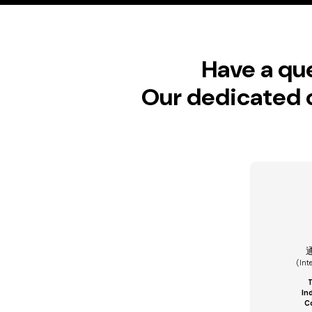
Have a que
Our dedicated c
(Int
T
In
C