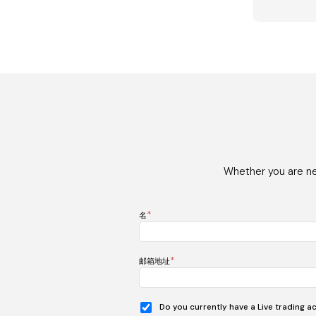
Whether you are new
*
名
*
邮箱地址
Do you currently have a Live trading a