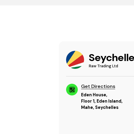
Seychell
Raw Trading Ltd
Get Directions
Eden House,
Floor 1, Eden Island,
Mahe, Seychelles