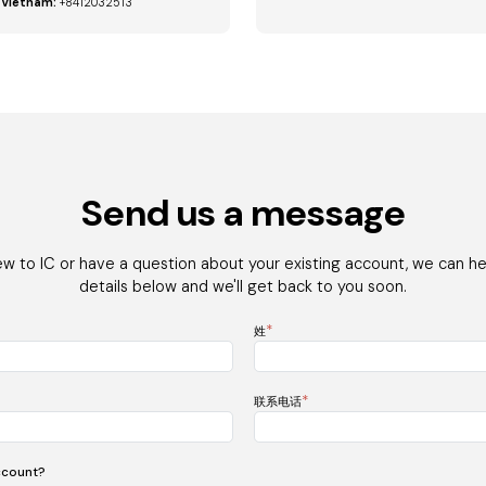
Vietnam:
+8412032513
Send us a message
 to IC or have a question about your existing account, we can help.
details below and we'll get back to you soon.
*
姓
*
联系电话
ccount?