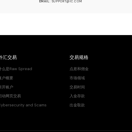
EMAIL:
SUPPORT@IC.COM
外汇交易
交易规格
什么是Raw Spread
点差和佣金
账户概要
市场领域
新开账户
交易时间
启动网页交易
入金存款
ybersecurity and Scams
出金取款