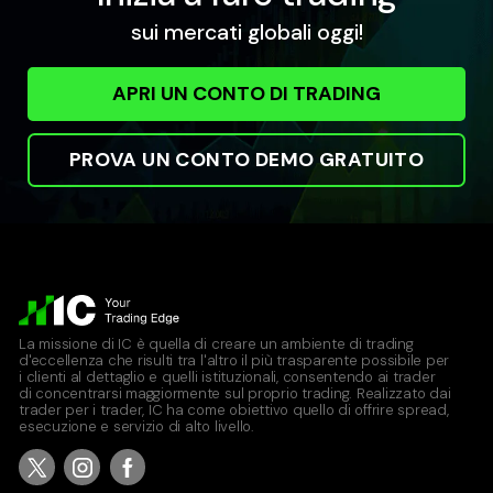
sui mercati globali oggi!
APRI UN CONTO DI TRADING
PROVA UN CONTO DEMO GRATUITO
La missione di IC è quella di creare un ambiente di trading
d'eccellenza che risulti tra l'altro il più trasparente possibile per
i clienti al dettaglio e quelli istituzionali, consentendo ai trader
di concentrarsi maggiormente sul proprio trading. Realizzato dai
trader per i trader, IC ha come obiettivo quello di offrire spread,
esecuzione e servizio di alto livello.