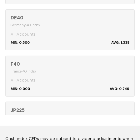
DE40
Germany 40 Index
All Accounts
0.500
1.338
F40
France 40 Index
All Accounts
0.000
0.749
JP225
Japan 225 Index
All Accounts
6.000
8.858
Cash index CFDs may be subject to dividend adjustments when