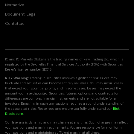
Normativa
NETH25
Documenti Legali
Netherlands 25 Index
Contattaci
All Accounts
0.190
0.190
NOR25
IC and IC Markets Global are the trading names of Raw Trading Ltd, which is
Norway 25 Index
regulated by the Seychelles Financial Services Authority (FSA) with Securities
Dealer's license number SD018.
All Accounts
0.680
0.680
Risk Warning:
Trading in securities involves significant risk. Prices may
fluctuate and securities can become entirely valueless. You may incur losses
that exceed your potential profits, and in some cases, losses may exceed the
amount you have deposited. Securities, futures, options, and contracts for
SA40
differences are complex financial instruments and are not suitable for all
investors. Engaging in such transactions requires a sound understanding of
South Africa 40 Index
the associated risks. Please read and ensure you fully understand our
Risk
Disclosure
.
All Accounts
7.500
15.444
Our leverage is dynamic and may change at any time. Such changes may affect
your positions and margin requirements. You are responsible for monitoring
your positions and maintaining sufficient margin at all times.