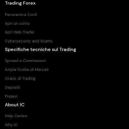
Trading Forex
HK50
Panoramica Conti
Hong Kong 50 Index
Apri un conto
All Accounts
Apri Web Trader
7.000
8.169
Cybersecurity and Scams
Specifiche tecniche sul Trading
IT40
Spread e Commissioni
Italy 40 Index
All Accounts
Ampia Scelta di Mercati
9.000
9.000
Orario di Trading
Depositi
MidDE50
Prelievi
Germany Mid 50 Index
About IC
All Accounts
Help Centre
7.500
27.864
Why IC