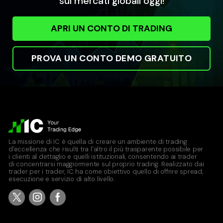
sui mercati globali oggi!
CHINA50
APRI UN CONTO DI TRADING
FTSE China A50 Index
All Accounts
PROVA UN CONTO DEMO GRATUITO
3.290
6.953
CHINAH
Hong Kong China H-shares Index
All Accounts
0.000
2.083
La missione di IC è quella di creare un ambiente di trading
d'eccellenza che risulti tra l'altro il più trasparente possibile per
i clienti al dettaglio e quelli istituzionali, consentendo ai trader
di concentrarsi maggiormente sul proprio trading. Realizzato dai
ES35
trader per i trader, IC ha come obiettivo quello di offrire spread,
esecuzione e servizio di alto livello.
Spain 35 Index
All Accounts
4.200
4.426