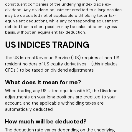
constituent companies of the underlying index trade ex-
dividend. Any dividend adjustment credited to a long position
STOXX50
may be calculated net of applicable withholding tax or tax-
equivalent deductions, while any corresponding adjustment
EU Stocks 50 Index
debited from a short position may be calculated on a gross
All Accounts
basis, without an equivalent tax deduction.
0.200
1.760
US INDICES TRADING
The US Internal Revenue Service (IRS) requires all non-US
UK100
resident holders of US equity derivatives – (this includes
UK 100 Index
CFDs ) to be taxed on dividend adjustments.
All Accounts
What does it mean for me?
1.000
2.133
When trading any US listed equities with IC, the Dividend
adjustments on your long positions are credited to your
US30
account, and the applicable withholding taxes are
automatically deducted.
US Wall Street 30 Index
All Accounts
How much will be deducted?
1.000
1.411
The deduction rate varies depending on the underlying