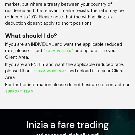
market, but where a treaty between your country of
residence and the relevant market exists, the rate may be
US500
reduced to 15%. Please note that the withholding tax
US SPX 500 Index
deduction doesn't apply to short positions..
All Accounts
What should I do?
0.200
0.492
If you are an INDIVIDUAL and want the applicable reduced
rate, please fill out
and upload it to your
"FORM W-8BEN"
Client Area.
USTEC
If you are an ENTITY and want the applicable reduced rate,
US Tech 100 Index
please fill out
and upload it to your Client
"FORM W-8BEN-E"
All Accounts
Area.
1.000
1.807
For further information please do not hesitate to contact our
SUPPORT TEAM
CA60
Canada 60 Index
All Accounts
Inizia a fare trading
0.600
0.600