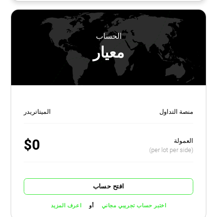
الحساب
معيار
منصة التداول
الميتاتريدر
$0
العمولة
(per lot per side)
افتح حساب
أو
اختبر حساب تجريبي مجاني
اعرف المزيد