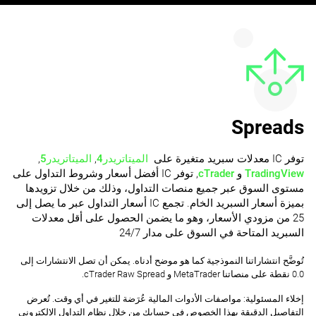
Spreads
الميتاتريدر4
,
الميتاتريدر5
,
TradingView
و
cTrader
, توفر ‏IC‏ أفضل أسعار ‏وشروط التداول ‏‏على
مستوى السوق عبر جميع منصات التداول‎، وذلك ‏من ‏خلال تزويدها
بميزة ‏أسعار السبريد الخام.‏ تجمع ‏IC‏ أسعار التداول عبر ما يصل إلى
25 من مزودي الأسعار، وهو ما يضمن ‏الحصول ‏على أقل معدلات
السبريد المتاحة في السوق ‏على مدار 24/7
تُوضَّح انتشاراتنا النموذجية كما هو موضح أدناه. يمكن أن تصل الانتشارات إلى
0.0 نقطة على منصاتنا MetaTrader و cTrader Raw Spread.
إخلاء المسئولية: مواصفات الأدوات المالية عُرَضة للتغير في أي وقت. تُعرض
التفاصيل الدقيقة بهذا الخصوص في حسابك من خلال نظام التداول الإلكتروني