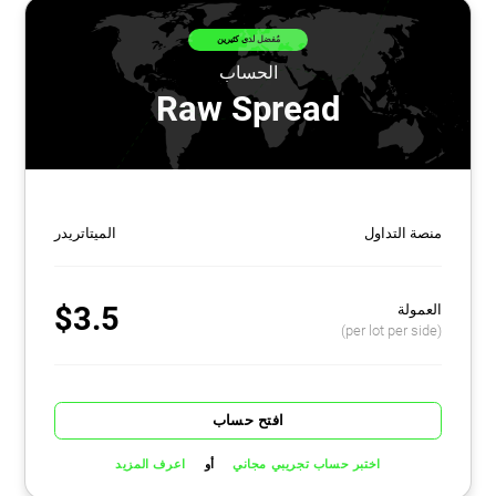
مُفضل لدى كثيرين
الحساب
Raw Spread
منصة التداول
الميتاتريدر
$3.5
العمولة
(per lot per side)
افتح حساب
أو
اختبر حساب تجريبي مجاني
اعرف المزيد