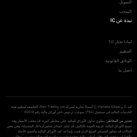
التمويل
السحب
نبذة عن IC
مركز المساعدة
لماذا تختار IC؟
التنظيم
الوثائق القانونية
اتصل بنا
تُعد IC و IC Markets Global أسماءً تجارية لشركة Raw Trading Ltd، الخاضعة لتنظيم هيئة
الخدمات المالية في سيشيل (FSA) بموجب ترخيص تاجر أوراق مالية رقم SD018.
تحذير من المخاطر:
ينطوي تداول الأوراق المالية على مخاطر كبيرة. قد تتقلب الأسعار وقد
تصبح الأوراق المالية عديمة القيمة بالكامل. قد تتكبد خسائر تتجاوز أرباحك المحتملة، وفي بعض
الحالات قد تتجاوز الخسائر المبلغ الذي قمت بإيداعه. تُعد الأوراق المالية والعقود الآجلة
والخيارات وعقود الفروقات أدوات مالية معقدة وليست مناسبة لجميع المستثمرين. يتطلب