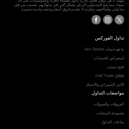
مهمة IC هي توفير أفضل تجربة تداول للعملاء الأفراد والمؤسسات على حد
سواء، مما يتيح للمتداولين التركيز بشكل أكبر على تداولاتهم. صُممت من قِبل
متداولين ولصالحهم، وتلتزم IC بتقديم فروق أسعار وتنفيذ وخدمة متميزة.
تداول الفوركس
ما هو حساب Raw Spread
استعراض الحسابات
افتح حساب
إطلاق Web Trader
الأمن السيبراني والاحتيال
مواصفات التداول
الفروقات والعمولات
مجموعة المنتجات
ساعات التداول