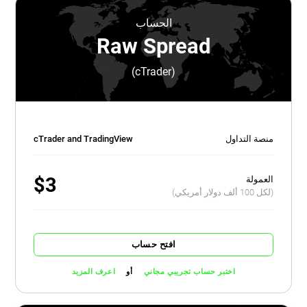
الحساب
Raw Spread
(cTrader)
منصة التداول
cTrader and TradingView
$3
العمولة
(لكل 100 ألف دولار أمريكي)
افتح حساب
أو
اختبر حساب تجريبي مجاني
اعرف المزيد