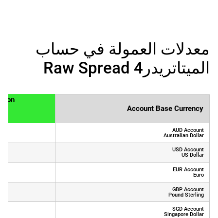
معدلات العمولة في حساب
الميتاتريدر4 Raw Spread
ssion
Account Base Currency
AUD Account
(AUD 0.09 round turn)
Australian Dollar
USD Account
(USD 0.07 round turn)
US Dollar
EUR Account
(EUR 0.07 round turn)
Euro
GBP Account
(GBP 0.06 round turn)
Pound Sterling
SGD Account
(SGD 0.1 round turn)
Singapore Dollar