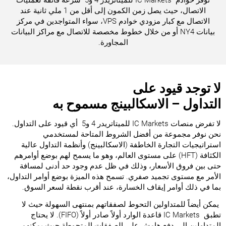
‎توفر خوادم ‏IC ‎‎Markets ‎‏ للميتاتريدر 4 و5‏‎‎‏ ‏‎‎‏ سرعة ‏فائقة ‏لعمليات
‏الاتصال، ‏حيث يصل زمن الكمون إلى ‏أقل ‏من 1 ملي ‏ثانية ‏عند
الاتصال مع كبار مزودي ‏‏خوادم ‏VPS، سواء ‏‏المتواجدين في مركز
بيانات ‏‎NY4‎‎‏ ‏أو من خلال ‏خطوط ‏مخصصة للاتصال ‏مع مراكز ‏البيانات
‏المجاورة‎.
لا ‏توجد قيود على
التداول – الاسكالبينج مسموح ‏به‎
‎لا ‏تفرض ‏منصات‏IC ‎Markets ‎‏ للميتاتريدر 4 و5‏‎‎‏ ‏‎‏ ‏أي قيود ‏‏على التداول.
نحن ‏نوفر مجموعة من أفضل الشروط ‏‏المتاحة ‏لمستخدمي
استراتيجيات ‏التجارة ‏‏الخاطفة ‏‏(الاسكالبينج) وأنظمة التداول عالية
‏الكثافة ‏‏‏(‏HFT‏) ‏على مستوى العالم، وهو ما يسمح لهم ‏‏بوضع ‏‏أوامرهم
حتى بين فروق الأسعار، وذلك في ‏‏ظل ‏عدم ‏وجود حد أدنى لمسافة
الأمر مع مستوى ‏‏تجميد ‏‏صفري. تسمح هذه الميزة بوضع أوامر ‏‏التداول،
‏بما ‏في ذلك أوامر إيقاف الخسارة، عند ‏أقرب ‏نقطة ‏لسعر ‏السوق‏‎.
‎‏ ‏يمكن أيضاً للمتداولين ‏التحوط لصفقاتهم ‏بمنتهى ‏‏السهولة حيث لا
تطبق ‏IC ‎Markets ‎‏ ‏قاعدة الوارد ‏‏أولاً صادر أولاً ‏‏(‏FIFO‏). لا يحتاج
‏المتداولين إلى دفع هامش على الصفقات المتحوطة ‏حيث يمكنهم