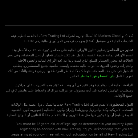
تُعد IC و IC Markets Global أسماءً تجارية لشركة Raw Trading Ltd، الخاضعة لتنظيم هيئة
الخدمات المالية في سيشيل (FSA) بموجب ترخيص تاجر أوراق مالية رقم SD018.
تحذير من المخاطر:
ينطوي تداول الأوراق المالية على مخاطر كبيرة. قد تتقلب الأسعار وقد
تصبح الأوراق المالية عديمة القيمة بالكامل. قد تتكبد خسائر تتجاوز أرباحك المحتملة، وفي بعض
الحالات قد تتجاوز الخسائر المبلغ الذي قمت بإيداعه. تُعد الأوراق المالية والعقود الآجلة
والخيارات وعقود الفروقات أدوات مالية معقدة وليست مناسبة لجميع المستثمرين. يتطلب
الدخول في مثل هذه المعاملات فهماً كاملاً للمخاطر المرتبطة بها. يرجى قراءة والتأكد من أنك
تفهم بالكامل
بيان الإفصاح عن المخاطر
الخاص بنا.
الرافعة المالية لدينا ديناميكية وقد تتغير في أي وقت. قد تؤثر هذه التغييرات على مراكزك
ومتطلبات الهامش الخاصة بك. أنت مسؤول عن مراقبة مراكزك والحفاظ على هامش كافٍ في
جميع الأوقات.
الدول المحظورة:
لا تقدم شركة Raw Trading Ltd خدماتها لسكان دول معينة مثل الولايات
المتحدة الأمريكية وكندا والبرازيل ونيوزيلندا وإيران وكوريا الشمالية (جمهورية كوريا الشعبية
الديمقراطية) أو دولة يكون فيها مثل هذا التوزيع أو الاستخدام مخالفًا للقانون أو اللوائح المحلية.
You must be 18 years old, or of legal age as determined in your country. Upon
registering an account with Raw Trading Ltd, you acknowledge that you are
.
registering
at your own free will, without solicitation on behalf of Raw Trading Ltd