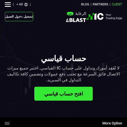
AR
BLOG
PARTNERS
CLIENT
الرعاية
جديد
تسجيل دخول العميل
حساب قياسي
لا تُعَقِد أمورك ‏وتداول على حساب ‏IC‏ القياسي. اختبر ‏جميع ميزات
الاتصال فائق السرعة مع تجنب ‏دفع عمولات وتضمين كافة تكاليف
التداول في ‏السبريد.‏‎
افتح حساب قياسي
More Option