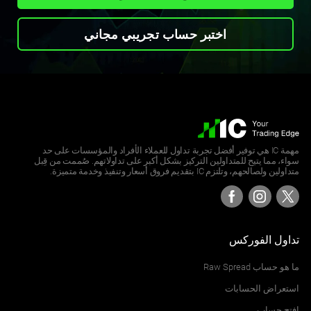
اختبر حساب تجريبي مجاني
مهمة IC هي توفير أفضل تجربة تداول للعملاء الأفراد والمؤسسات على حد
سواء، مما يتيح للمتداولين التركيز بشكل أكبر على تداولاتهم. صُممت من قِبل
متداولين ولصالحهم، وتلتزم IC بتقديم فروق أسعار وتنفيذ وخدمة متميزة.
تداول الفوركس
ما هو حساب Raw Spread
استعراض الحسابات
افتح حساب