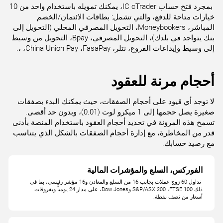
‎‏ ‏‎بمجرد فتح حساب ‏IC ‎cTrader‎، يمكنك ‏تمويله باستخدام واحد من 10
خيارات متاحة للدفع، ‏والتي تشمل: بطاقات ‏الائتمان/الخصم
المباشر، Moneybookers، التحويل ‏المصرفي المحلي (التحويل إلى
‏بنك يتواجد في ‏بلدك)، التحويل المصرفي، ‏Bpay، التحويل من وسيط
إلى ‏‏وسيط وإيداعات الفروع‏، نتلر، ‏‏FasaPay، ‏China Union Pay، ،.‏‎
‎لا توجد أي قيود على أحجام الصفقات، حيث ‏يمكنك البدء بصفقات
صغيرة يصل حجمها إلى 1 ‏ميكرو لوت (0.01)، وبدون حد أقصى.
تسمح هذه ‏المرونة في تحديد أحجام العقود باستخدام المنصة ‏بأدنى
قدر من المخاطرة، مع إدارة أحجام الصفقات ‏بالشكل الذي يتناسب
مع رصيد حسابك.‏‎
الفوركس، السلع والمؤشرات المالية
‎‏ ‏تداول 60 زوج عملات بجانب 16 من السلع ‏والمعادن و16 مؤشر رئيسي، بما في
ذلك ‏FTSE ‎‎100‎، ‏S&P/ASX 200‎‏ وDow Jones، على مدار ‏‏24 ‏يومياً وبفروقات
أسعار من نصف نقطة‎.