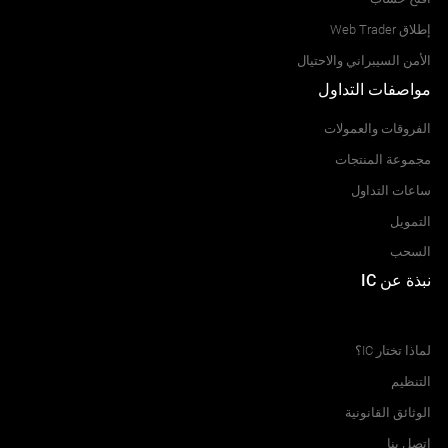
إطلاق Web Trader
الأمن السيبراني والاحتيال
مواصفات التداول
الفروقات والعمولات
مجموعة المنتجات
ساعات التداول
التمويل
السحب
نبذة عن IC
مركز المساعدة
لماذا تختار IC؟
التنظيم
الوثائق القانونية
اتصل بنا