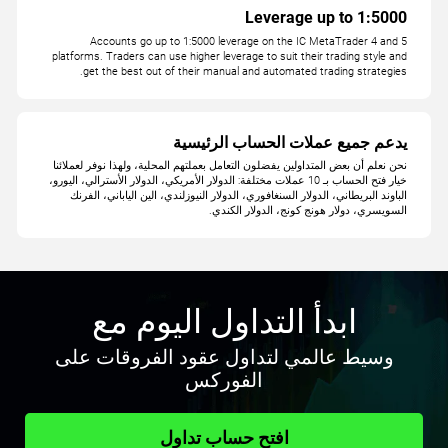
Leverage up to 1:5000
Accounts go up to 1:5000 leverage on the IC MetaTrader 4 and 5
platforms. Traders can use higher leverage to suit their trading style and
get the best out of their manual and automated trading strategies.
يدعم جميع عملات الحساب الرئيسية
نحن نعلم أن بعض المتداولين يفضلون التعامل ‏‏بعملتهم المحلية، ولهذا نوفر لعملائنا
خيار فتح ‏‏الحساب بـ 10 عملات مختلفة: الدولار الأمريكي، ‏‏الدولار الأسترالي، اليورو،
الباوند البريطاني، ‏‏الدولار السنغافوري، الدولار النيوزلندي، الين ‏‏الياباني، الفرنك
السويسري، دولار هونج كونج، ‏‏الدولار الكندي‎.
ابدأ التداول اليوم مع
وسيط عالمي لتداول عقود الفروقات على
الفوركس
افتح حساب تداول