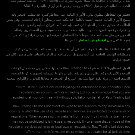
تُعد IC و IC Markets Global أسماءً تجارية لشركة Raw Trading Ltd، الخاضعة لتنظيم هيئة
الخدمات المالية في سيشيل (FSA) بموجب ترخيص تاجر أوراق مالية رقم SD018.
تحذير من المخاطر:
ينطوي تداول الأوراق المالية على مخاطر كبيرة. قد تتقلب الأسعار وقد
تصبح الأوراق المالية عديمة القيمة بالكامل. قد تتكبد خسائر تتجاوز أرباحك المحتملة، وفي بعض
الحالات قد تتجاوز الخسائر المبلغ الذي قمت بإيداعه. تُعد الأوراق المالية والعقود الآجلة
والخيارات وعقود الفروقات أدوات مالية معقدة وليست مناسبة لجميع المستثمرين. يتطلب
الدخول في مثل هذه المعاملات فهماً كاملاً للمخاطر المرتبطة بها. يرجى قراءة والتأكد من أنك
تفهم بالكامل
بيان الإفصاح عن المخاطر
الخاص بنا.
الرافعة المالية لدينا ديناميكية وقد تتغير في أي وقت. قد تؤثر هذه التغييرات على مراكزك
ومتطلبات الهامش الخاصة بك. أنت مسؤول عن مراقبة مراكزك والحفاظ على هامش كافٍ في
جميع الأوقات.
الدول المحظورة:
لا تقدم شركة Raw Trading Ltd خدماتها لسكان دول معينة مثل الولايات
المتحدة الأمريكية وكندا والبرازيل ونيوزيلندا وإيران وكوريا الشمالية (جمهورية كوريا الشعبية
الديمقراطية) أو دولة يكون فيها مثل هذا التوزيع أو الاستخدام مخالفًا للقانون أو اللوائح المحلية.
You must be 18 years old, or of legal age as determined in your country. Upon
registering an account with Raw Trading Ltd, you acknowledge that you are
.
registering
at your own free will, without solicitation on behalf of Raw Trading Ltd
Raw Trading Ltd does not direct its website and services to any individual in any
country in which the use of its website and services are prohibited by local laws or
regulations. When accessing this website from a country in which its use may or
may not be prohibited, it is the user's
responsibility to ensure that any use of the
website or services adheres to local laws or regulations
. Raw Trading Ltd does not
affirm that the information on its website is suitable for all jurisdictions.