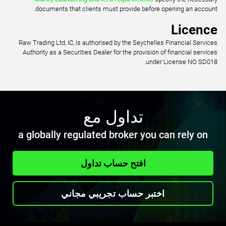
documents that clients must provide before opening an account.
Licence
Raw Trading Ltd, IC, is authorised by the Seychelles Financial Services
Authority as a Securities Dealer for the provision of financial services
under License NO SD018.
تداول مع
a globally regulated broker you can rely on
افتح حساب تداول
اختبر حساب تجريبي مجاني