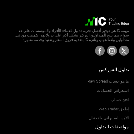
مهمة IC هي توفير أفضل تجربة تداول للعملاء الأفراد والمؤسسات على حد
سواء، مما يتيح للمتداولين التركيز بشكل أكبر على تداولاتهم. صُممت من قِبل
متداولين ولصالحهم، وتلتزم IC بتقديم فروق أسعار وتنفيذ وخدمة متميزة.
تداول الفوركس
ما هو حساب Raw Spread
استعراض الحسابات
افتح حساب
إطلاق Web Trader
الأمن السيبراني والاحتيال
مواصفات التداول