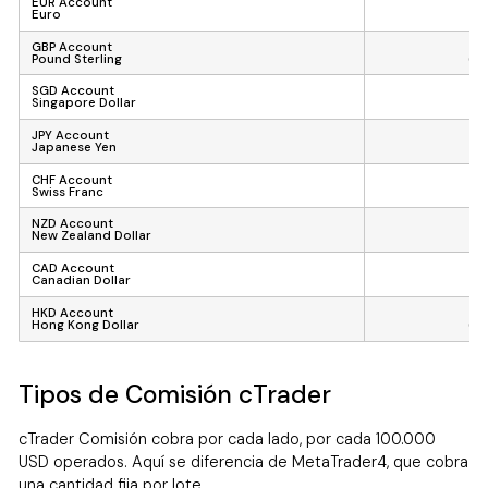
EUR Account
Euro
(E
GBP Account
Pound Sterling
(G
SGD Account
Singapore Dollar
(S
JPY Account
Japanese Yen
(
CHF Account
Swiss Franc
(C
NZD Account
New Zealand Dollar
(N
CAD Account
Canadian Dollar
(C
HKD Account
Hong Kong Dollar
(H
Tipos de Comisión cTrader
cTrader Comisión cobra por cada lado, por cada 100.000
USD operados. Aquí se diferencia de MetaTrader4, que cobra
una cantidad fija por lote.