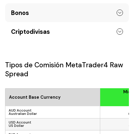
Bonos
Criptodivisas
Tipos de Comisión MetaTrader4 Raw
Spread
Micr
Account Base Currency
AUD Account
Australian Dollar
(AU
USD Account
US Dollar
(U