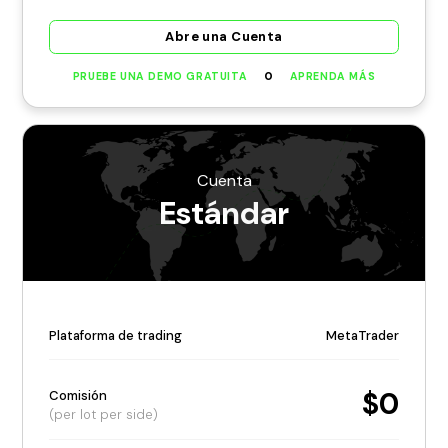
Abre una Cuenta
O
PRUEBE UNA DEMO GRATUITA
APRENDA MÁS
Cuenta
Estándar
Plataforma de trading
MetaTrader
$0
Comisión
(per lot per side)