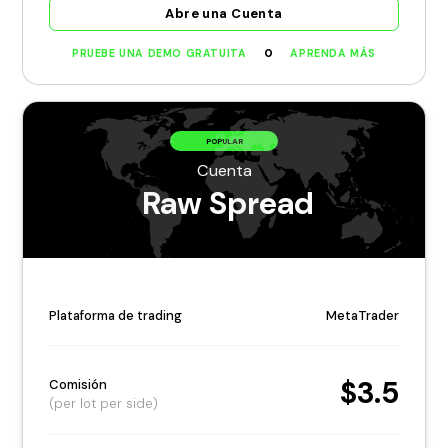
Abre una Cuenta
O
PRUEBE UNA DEMO GRATUITA
APRENDA MÁS
POPULAR
Cuenta
Raw Spread
Plataforma de trading
MetaTrader
$3.5
Comisión
(per lot per side)