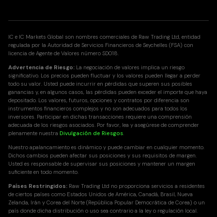
IC e IC Markets Global son nombres comerciales de Raw Trading Ltd, entidad
regulada por la Autoridad de Servicios Financieros de Seychelles (FSA) con
licencia de Agente de Valores número SD018.
Advertencia de Riesgo:
La negociación de valores implica un riesgo
significativo. Los precios pueden fluctuar y los valores pueden llegar a perder
todo su valor. Usted puede incurrir en pérdidas que superen sus posibles
ganancias y, en algunos casos, las pérdidas pueden exceder el importe que haya
depositado. Los valores, futuros, opciones y contratos por diferencia son
instrumentos financieros complejos y no son adecuados para todos los
inversores. Participar en dichas transacciones requiere una comprensión
adecuada de los riesgos asociados. Por favor, lea y asegúrese de comprender
plenamente nuestra
Divulgación de Riesgos
.
Nuestro apalancamiento es dinámico y puede cambiar en cualquier momento.
Dichos cambios pueden afectar sus posiciones y sus requisitos de margen.
Usted es responsable de supervisar sus posiciones y mantener un margen
suficiente en todo momento.
Países Restringidos:
Raw Trading Ltd no proporciona servicios a residentes
de ciertos países como Estados Unidos de América, Canadá, Brasil, Nueva
Zelanda, Irán y Corea del Norte (República Popular Democrática de Corea) o un
país donde dicha distribución o uso sea contrario a la ley o regulación local.