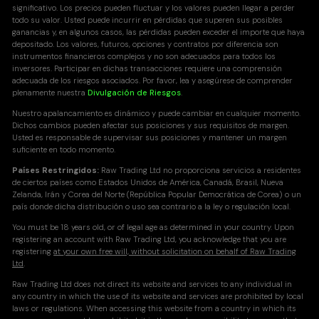
significativo. Los precios pueden fluctuar y los valores pueden llegar a perder
todo su valor. Usted puede incurrir en pérdidas que superen sus posibles
ganancias y, en algunos casos, las pérdidas pueden exceder el importe que haya
depositado. Los valores, futuros, opciones y contratos por diferencia son
instrumentos financieros complejos y no son adecuados para todos los
inversores. Participar en dichas transacciones requiere una comprensión
adecuada de los riesgos asociados. Por favor, lea y asegúrese de comprender
plenamente nuestra
Divulgación de Riesgos
.
Nuestro apalancamiento es dinámico y puede cambiar en cualquier momento.
Dichos cambios pueden afectar sus posiciones y sus requisitos de margen.
Usted es responsable de supervisar sus posiciones y mantener un margen
suficiente en todo momento.
Países Restringidos:
Raw Trading Ltd no proporciona servicios a residentes
de ciertos países como Estados Unidos de América, Canadá, Brasil, Nueva
Zelanda, Irán y Corea del Norte (República Popular Democrática de Corea) o un
país donde dicha distribución o uso sea contrario a la ley o regulación local.
You must be 18 years old, or of legal age as determined in your country. Upon
registering an account with Raw Trading Ltd, you acknowledge that you are
registering
at your own free will, without solicitation on behalf of Raw Trading
Ltd
.
Raw Trading Ltd does not direct its website and services to any individual in
any country in which the use of its website and services are prohibited by local
laws or regulations. When accessing this website from a country in which its