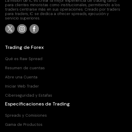
La misión de IC es crear la mejor experiencia de trading tanto
para clientes minoristas como institucionales, permitiendo a los
0.031
0.031
traders centrarse más en sus operaciones. Creado por traders
para traders, IC se dedica a ofrecer spreads, ejecución y
servicio superiores.
UST30Y
US T-Bond (30 year)
0.030
0.031
Trading de Forex
Qué es Raw Spread
Resumen de cuentas
Abre una Cuenta
Iniciar Web Trader
Ciberseguridad y Estafas
Especificaciones de Trading
Spreads y Comisiones
Gama de Productos