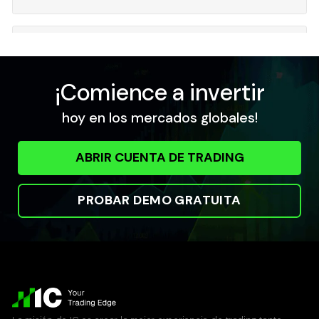
JGB10Y
Japanese 10 YR
0.030
0.034
¡Comience a invertir
hoy en los mercados globales!
UKGB
UK Long Gilt
ABRIR CUENTA DE TRADING
0.010
0.012
PROBAR DEMO GRATUITA
UST05Y
US 5 YR T-Note
0.014
0.014
UST10Y
US 10 YR T-Note