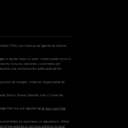
elles (FSA) con licencia de Agente de Valores
egar a perder todo su valor. Usted puede incurrir
alores, futuros, opciones y contratos por
 requiere una comprensión adecuada de los
uisitos de margen. Usted es responsable de
á, Brasil, Nueva Zelanda, Irán y Corea del
edge that you are registering
at your own free
re prohibited by local laws or regulations. When
se of the website or services adheres to local