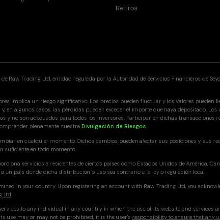
Retiros
e Raw Trading Ltd, entidad regulada por la Autoridad de Servicios Financieros de Seych
res implica un riesgo significativo. Los precios pueden fluctuar y los valores pueden ll
y, en algunos casos, las pérdidas pueden exceder el importe que haya depositado. Los v
jos y no son adecuados para todos los inversores. Participar en dichas transacciones
de comprender plenamente nuestra
Divulgación de Riesgos
.
mbiar en cualquier momento. Dichos cambios pueden afectar sus posiciones y sus req
n suficiente en todo momento.
rciona servicios a residentes de ciertos países como Estados Unidos de América, Canad
 un país donde dicha distribución o uso sea contrario a la ley o regulación local.
ermined in your country. Upon registering an account with Raw Trading Ltd, you acknowl
g Ltd
.
ervices to any individual in any country in which the use of its website and services a
ts use may or may not be prohibited, it is the user's
responsibility to ensure that any u