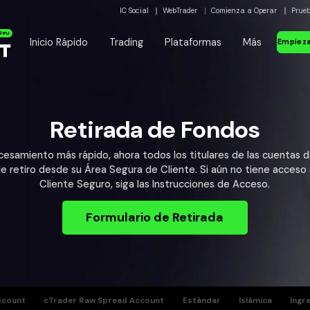
IC Social
WebTrader
Comienza a Operar
Prue
Neu
Inicio Rápido
Trading
Plataformas
Más
Empieza
Retirada de Fondos
cesamiento más rápido, ahora todos los titulares de las cuentas 
de retiro desde su Área Segura de Cliente. Si aún no tiene acceso
Cliente Seguro, siga las Instrucciones de Acceso.
Formulario de Retirada
ccount
cTrader Raw Spread Account
Estándar
Islámica
Ingr