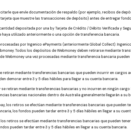
olicitarle que envíe documentación de respaldo (por ejemplo, recibos de dep
la tarjeta que muestre las transacciones de depósito) antes de entregar fondos
 cantidad depositada por una by Tarjeta de Crédito / Débito Verificada y Segu
 haya utilizado anteriormente o una opción de transferencia bancaria.
ocesadas por Ingenico ePayments (anteriormente Global Collect). Ingenic
bmoney. Todos los depósitos de Webmoney deben retirarse mediante transfer
 de Webmoney una vez procesadas mediante transferencia bancaria pueden tar
e retiran mediante transferencias bancarias que pueden incurrir en cargos 
den demorar entre 3 y 5 días hábiles para llegar a su cuenta bancaria.
 se retiran mediante transferencias bancarias y no incurren en ningún cargo b
encias bancarias nacionales dentro de Australia generalmente llegarán a su b
pay, los retiros se efectúan mediante transferencias bancarias que pueden te
aria, los fondos pueden tardar entre 3 y 5 días hábiles en llegar a su cuent
a, los retiros se efectúan mediante transferencias bancarias que pueden ten
ndos pueden tardar entre 3 y 5 días hábiles en llegar a su cuenta bancaria.