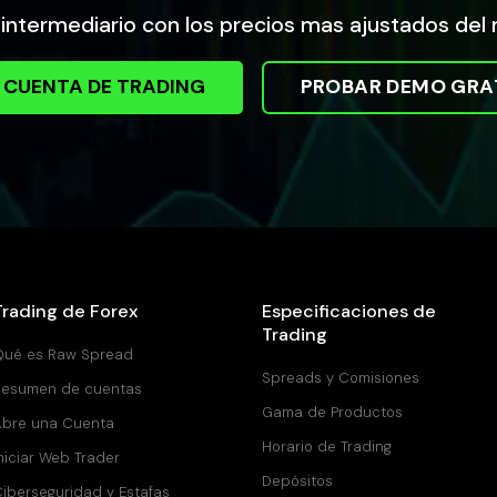
 intermediario con los precios mas ajustados de
 CUENTA DE TRADING
PROBAR DEMO GRA
Trading de Forex
Especificaciones de
Trading
Qué es Raw Spread
Spreads y Comisiones
Resumen de cuentas
Gama de Productos
bre una Cuenta
Horario de Trading
niciar Web Trader
Depósitos
iberseguridad y Estafas