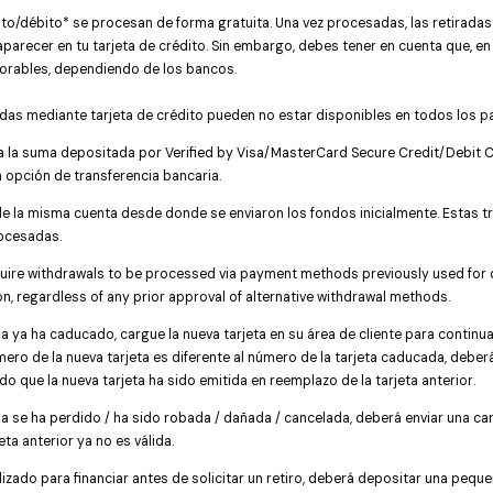
ito/débito* se procesan de forma gratuita. Una vez procesadas, las retirada
parecer en tu tarjeta de crédito. Sin embargo, debes tener en cuenta que, e
aborables, dependiendo de los bancos.
iradas mediante tarjeta de crédito pueden no estar disponibles en todos los p
 a la suma depositada por Verified by Visa/MasterCard Secure Credit/Debit C
 opción de transferencia bancaria.
de la misma cuenta desde donde se enviaron los fondos inicialmente. Estas 
rocesadas.
uire withdrawals to be processed via payment methods previously used for d
, regardless of any prior approval of alternative withdrawal methods.
ada ya ha caducado, cargue la nueva tarjeta en su área de cliente para contin
número de la nueva tarjeta es diferente al número de la tarjeta caducada, debe
do que la nueva tarjeta ha sido emitida en reemplazo de la tarjeta anterior.
ada se ha perdido / ha sido robada / dañada / cancelada, deberá enviar una ca
ta anterior ya no es válida.
ilizado para financiar antes de solicitar un retiro, deberá depositar una peque