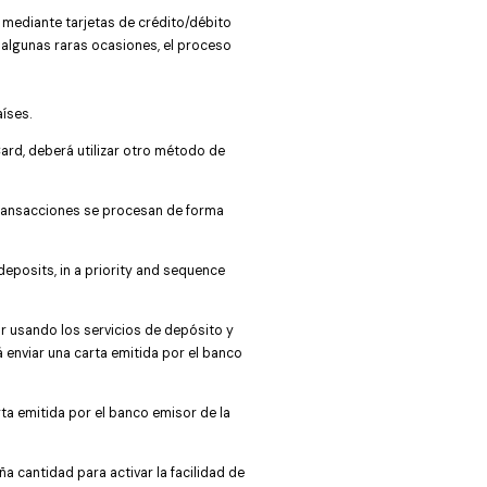
s mediante tarjetas de crédito/débito
n algunas raras ocasiones, el proceso
aíses.
ard, deberá utilizar otro método de
transacciones se procesan de forma
eposits, in a priority and sequence
uar usando los servicios de depósito y
rá enviar una carta emitida por el banco
rta emitida por el banco emisor de la
ña cantidad para activar la facilidad de