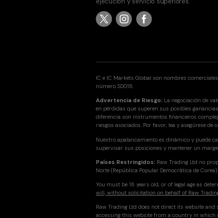
ejecución y servicio superiores.
IC e IC Markets Global son nombres comerciales d
número SD018.
Advertencia de Riesgo:
La negociación de valo
en pérdidas que superen sus posibles ganancias 
diferencia son instrumentos financieros comple
riesgos asociados. Por favor, lea y asegúrese 
Nuestro apalancamiento es dinámico y puede ca
supervisar sus posiciones y mantener un marge
Países Restringidos:
Raw Trading Ltd no propo
Norte (República Popular Democrática de Corea) o
You must be 18 years old, or of legal age as det
will, without solicitation on behalf of Raw Tradin
Raw Trading Ltd does not direct its website and s
accessing this website from a country in which i