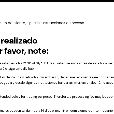
ura de cliente, sigue las Instrucciones de acceso.
 realizado
 favor, note:
 retiro es a las 12:00 AEST/AEDT. Si su retiro se envía antes de esta hora, se p
á el siguiente día hábil.
l en depósitos y retiradas. Sin embargo, debe tener en cuenta que podría t
 pagos a y desde algunas instituciones bancarias internacionales. IC no ace
ntended solely for trading purposes. Therefore, a processing fee may be appli
onales pueden tardar hasta 14 días e incurrir en comisiones de intermediario y