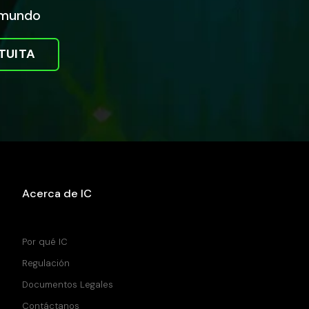
l mundo
TUITA
Acerca de IC
Centro de Ayuda
Por qué IC
Regulación
Documentos Legales
Contáctanos