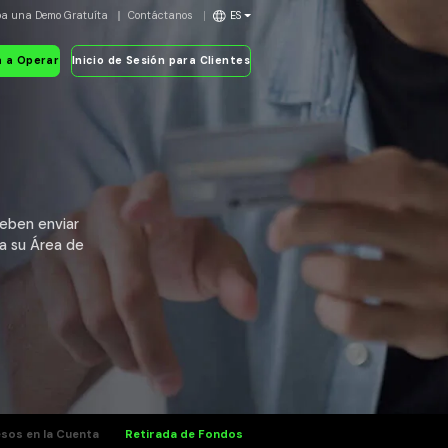
ba una Demo Gratuíta
Contáctanos
ES
 a Operar
Inicio de Sesión para Clientes
deben enviar
 a su Área de
esos en la Cuenta
Retirada de Fondos