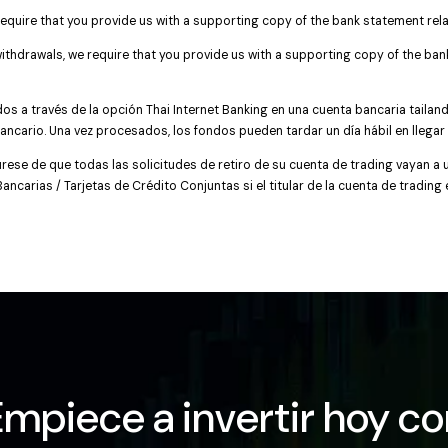
 require that you provide us with a supporting copy of the bank statement rel
withdrawals, we require that you provide us with a supporting copy of the ba
os a través de la opción Thai Internet Banking en una cuenta bancaria tailan
ancario. Una vez procesados, los fondos pueden tardar un día hábil en llegar 
ese de que todas las solicitudes de retiro de su cuenta de trading vayan a 
carias / Tarjetas de Crédito Conjuntas si el titular de la cuenta de trading 
Empiece a invertir hoy co