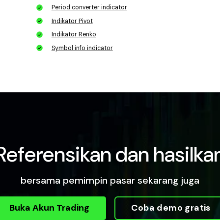
Period converter indicator
Indikator Pivot
Indikator Renko
Symbol info indicator
Referensikan dan hasilka
bersama pemimpin pasar sekarang juga
Buka Akun Trading
Coba demo gratis