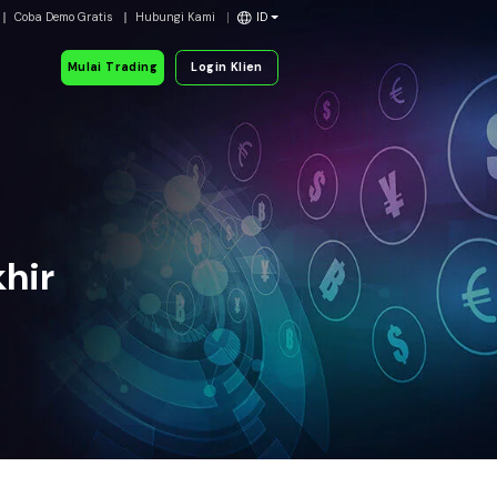
Coba Demo Gratis
Hubungi Kami
ID
Mulai Trading
Login Klien
hir